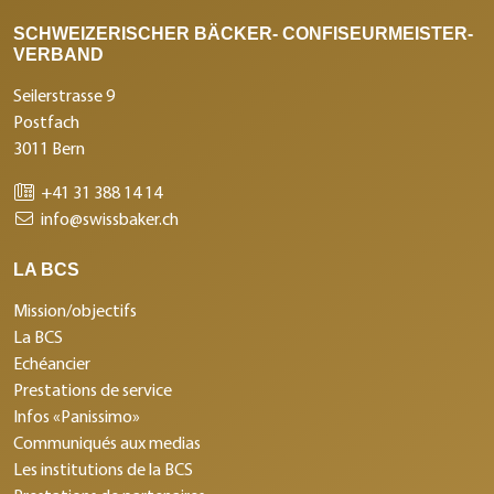
SCHWEIZERISCHER BÄCKER- CONFISEURMEISTER-
VERBAND
Seilerstrasse 9
Postfach
3011 Bern
+41 31 388 14 14
info@swissbaker.ch
LA BCS
Mission/objectifs
La BCS
Echéancier
Prestations de service
Infos «Panissimo»
Communiqués aux medias
Les institutions de la BCS