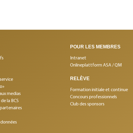
POUR LES MEMBRES
fs
Intranet
Onlineplattform ASA / QM
RELÈVE
service
mo»
Formation initiale et continue
aux medias
Concours professionnels
s de la BCS
Club des sponsors
 partenaires
 données