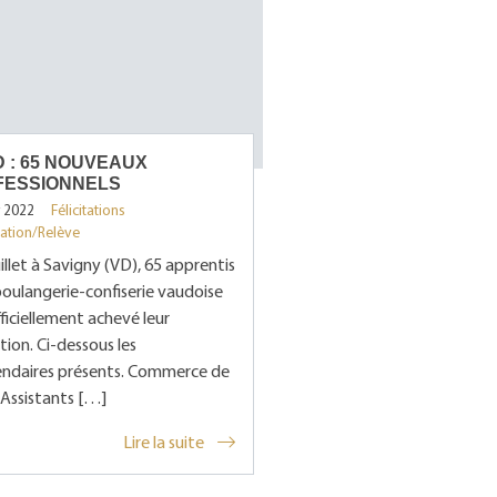
 : 65 NOUVEAUX
FESSIONNELS
y 2022
Félicitations
ation/Relève
uillet à Savigny (VD), 65 apprentis
boulangerie-confiserie vaudoise
ficiellement achevé leur
ion. Ci-dessous les
iendaires présents. Commerce de
 Assistants […]
Lire la suite