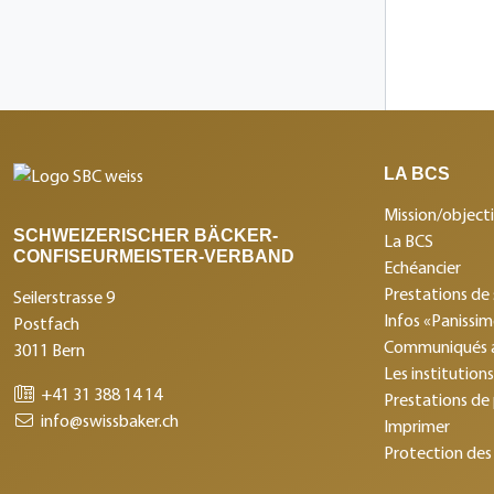
LA BCS
Mission/objecti
SCHWEIZERISCHER BÄCKER-
La BCS
CONFISEURMEISTER-VERBAND
Echéancier
Prestations de 
Seilerstrasse 9
Infos «Panissi
Postfach
Communiqués 
3011 Bern
Les institution
+41 31 388 14 14
Prestations de
info@swissbaker.ch
Imprimer
Protection des