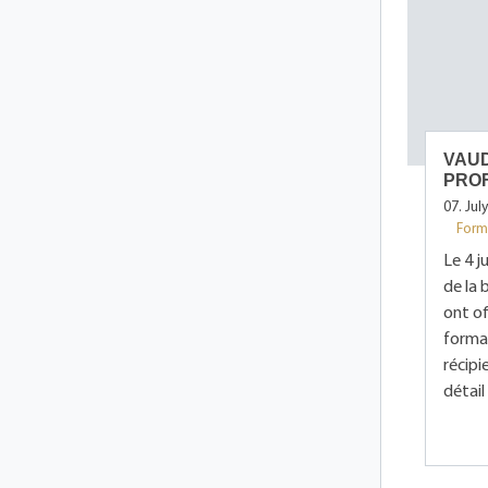
VAUD
PRO
07. Jul
Form
Le 4 j
de la 
ont of
format
récip
détail