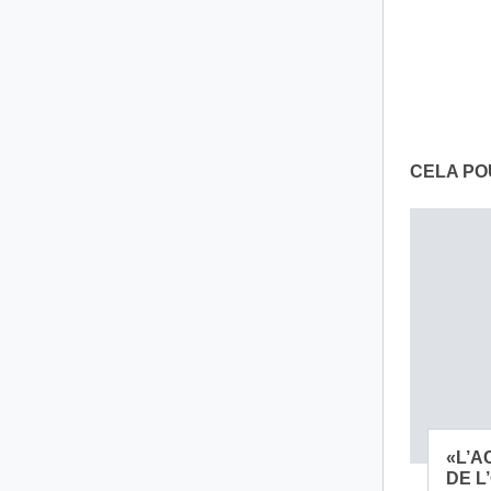
CELA PO
«L’
DE L