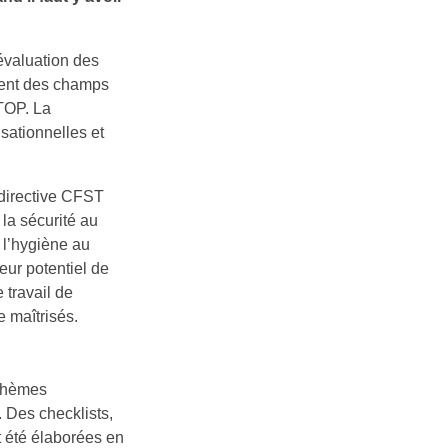
’évaluation des
tuent des champs
STOP. La
sationnelles et
 directive CFST
 la sécurité au
 l’hygiène au
leur potentiel de
 travail de
 maîtrisés.
 thèmes
 Des checklists,
t été élaborées en