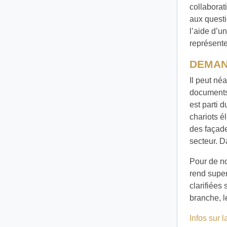
collaborat
aux questi
l’aide d’u
représent
DEMAN
Il peut né
documents 
est parti 
chariots é
des façade
secteur. D
Pour de n
rend super
clarifiées
branche, l
Infos sur 