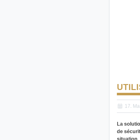
UTIL
17. Ma
La soluti
de sécuri
situation