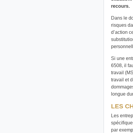
recours.
Dans le do
risques da
d’action c
substituti
personnell
Si une ent
6508, il f
travail (M
travail et 
dommages é
longue dur
LES C
Les entre
spécifique
par exempl