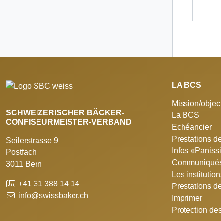
LA BCS
Mission/object
SCHWEIZERISCHER BÄCKER-
La BCS
CONFISEURMEISTER-VERBAND
Echéancier
Prestations de
Seilerstrasse 9
Infos «Panis
Postfach
Communiqués
3011 Bern
Les institutio
+41 31 388 14 14
Prestations d
info@swissbaker.ch
Imprimer
Protection de