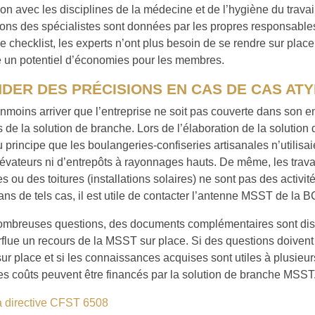
ion avec les disciplines de la médecine et de l’hygiène du travai
ons des spécialistes sont données par les propres responsables
ne checklist, les experts n’ont plus besoin de se rendre sur place
e un potentiel d’économies pour les membres.
DER DES PRÉCISIONS EN CAS DE CAS AT
anmoins arriver que l’entreprise ne soit pas couverte dans son 
de la solution de branche. Lors de l’élaboration de la solution
du principe que les boulangeries-confiseries artisanales n’utilisa
lévateurs ni d’entrepôts à rayonnages hauts. De même, les trava
s ou des toitures (installations solaires) ne sont pas des activit
ans de tels cas, il est utile de contacter l’antenne MSST de la 
ombreuses questions, des documents complémentaires sont disp
flue un recours de la MSST sur place. Si des questions doiven
 sur place et si les connaissances acquises sont utiles à plusieur
es coûts peuvent être financés par la solution de branche MSST
la directive CFST 6508