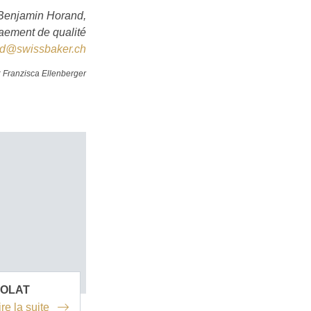
Benjamin Horand,
ement de qualité
nd@swissbaker.ch
 Franzisca Ellenberger
COLAT
ire la suite