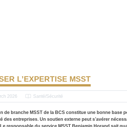
ISER L’EXPERTISE MSST
rch 2026
Santé/Sécurité
on de branche MSST de la BCS constitue une bonne base p
té des entreprises. Un soutien externe peut s’avérer nécessa
. Le responsable du service MSST Benjamin Horand sait quan