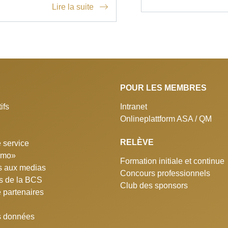
Lire la suite
POUR LES MEMBRES
ifs
Intranet
Onlineplattform ASA / QM
RELÈVE
 service
simo»
Formation initiale et continue
 aux medias
Concours professionnels
ns de la BCS
Club des sponsors
e partenaires
s données