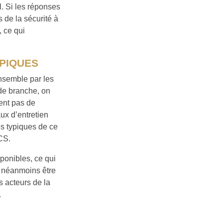
l. Si les réponses
 de la sécurité à
, ce qui
YPIQUES
ensemble par les
 de branche, on
ient pas de
ux d’entretien
és typiques de ce
BCS.
onibles, ce qui
t néanmoins être
s acteurs de la
.