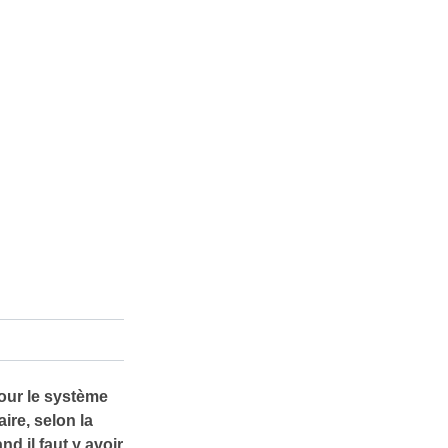
our le système
ire, selon la
d il faut y avoir