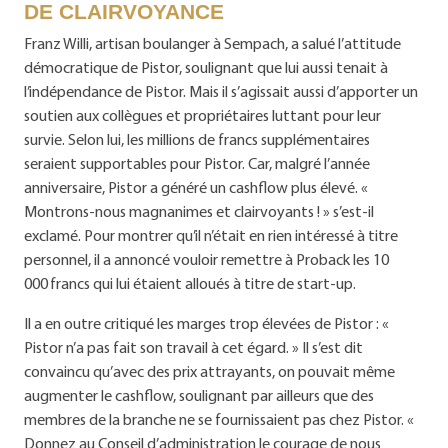
DE CLAIRVOYANCE
Franz Willi, artisan boulanger à Sempach, a salué l’attitude
démocratique de Pistor, soulignant que lui aussi tenait à
l’indépendance de Pistor. Mais il s’agissait aussi d’apporter un
soutien aux collègues et propriétaires luttant pour leur
survie. Selon lui, les millions de francs supplémentaires
seraient supportables pour Pistor. Car, malgré l’année
anniversaire, Pistor a généré un cashflow plus élevé. «
Montrons-nous magnanimes et clairvoyants ! » s’est-il
exclamé. Pour montrer qu’il n’était en rien intéressé à titre
personnel, il a annoncé vouloir remettre à Proback les 10
000 francs qui lui étaient alloués à titre de start-up.
Il a en outre critiqué les marges trop élevées de Pistor : «
Pistor n’a pas fait son travail à cet égard. » Il s’est dit
convaincu qu’avec des prix attrayants, on pouvait même
augmenter le cashflow, soulignant par ailleurs que des
membres de la branche ne se fournissaient pas chez Pistor. «
Donnez au Conseil d’administration le courage de nous