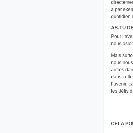
directemen
a par exem
quotidien 
AS-TU D
Pour l’ave
nous osion
Mais surto
nous nous
autres dan
dans cette
l’avenir, 
les défis 
CELA PO