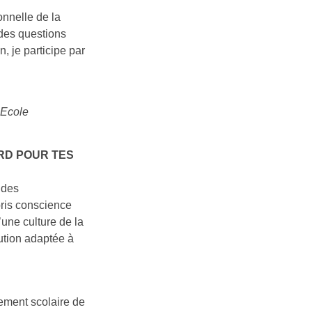
onnelle de la
 des questions
, je participe par
’Ecole
RD POUR TES
 des
pris conscience
’une culture de la
lution adaptée à
nement scolaire de