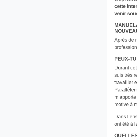
cette int
venir sous
MANUELA
NOUVEA
Après de 
profession
PEUX-TU
Durant cet
suis très 
travailler
Parallèlem
m’apporte 
motive à m
Dans l’ens
ont été à 
QUELLES