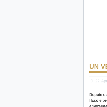
UN V
22. Apr
Depuis oc
l’Ecole p
empreinte