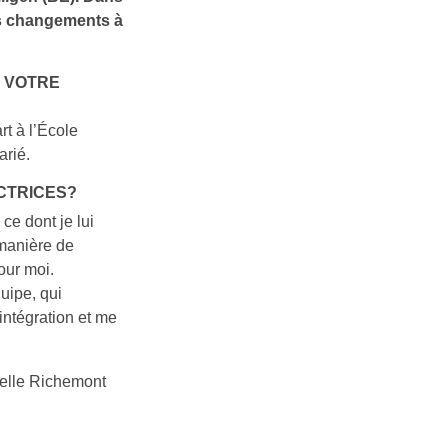
les changements à
 VOTRE
t à l’École
arié.
CTRICES?
e dont je lui
 manière de
our moi.
uipe, qui
intégration et me
nelle Richemont