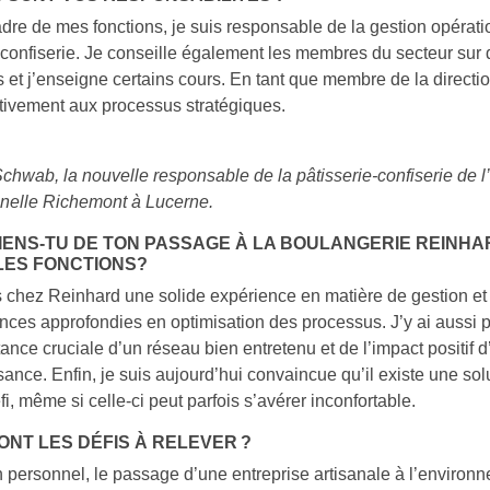
dre de mes fonctions, je suis responsable de la gestion opérati
-confiserie. Je conseille également les membres du secteur sur
 et j’enseigne certains cours. En tant que membre de la direction
ctivement aux processus stratégiques.
hwab, la nouvelle responsable de la pâtisserie-confiserie de l
nnelle Richemont à Lucerne.
IENS-TU DE TON PASSAGE À LA BOULANGERIE REINHA
ES FONCTIONS?
s chez Reinhard une solide expérience en matière de gestion et
ces approfondies en optimisation des processus. J’y ai aussi 
tance cruciale d’un réseau bien entretenu et de l’impact positif d
ance. Enfin, je suis aujourd’hui convaincue qu’il existe une so
i, même si celle-ci peut parfois s’avérer inconfortable.
ONT LES DÉFIS À RELEVER ?
n personnel, le passage d’une entreprise artisanale à l’environ