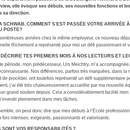
erview, elle évoque ses débuts, ses nouvelles fonctions et 
 sa direction.
 SCHWAB, COMMENT S’EST PASSÉE VOTRE ARRIVÉE À
U POSTE?
nombreuses années chez le même employeur, ce nouveau dépar
nelle Richemont a représenté pour moi un défi passionnant et v
 DÉCRIRE TES PREMIERS MOIS À NOS LECTEURS ET LE
te période, mon prédécesseur, Urs Meichtry, m’a accompagnée, c
reconnaissante. Nos différences, parfois très marquées, dans la
 et de procéder, ont toutefois représenté un défi supplémentaire p
ent, j’ai été très chaleureusement accueillie par ma nouvelle éq
un grand soutien depuis. Cela a considérablement facilité mon 
’investir pleinement dans mes tâches.
emble, on peut donc dire que mes débuts à l’École profession
la fois intenses, exigeants, passionnants et valorisants.
 SONT VOS RESPONSABILITÉS ?