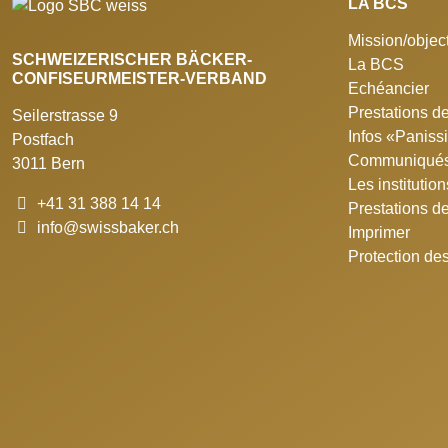
LA BCS
Mission/object
SCHWEIZERISCHER BÄCKER-
La BCS
CONFISEURMEISTER-VERBAND
Echéancier
Prestations de
Seilerstrasse 9
Infos «Panis
Postfach
Communiqués
3011 Bern
Les institutio
+41 31 388 14 14
Prestations d
info@swissbaker.ch
Imprimer
Protection de