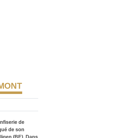
EMONT
nfiserie de
rqué de son
lligen (BE). Dans