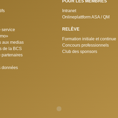
POUR LES MEMBRES
ifs
Intranet
Onlineplattform ASA / QM
RELÈVE
 service
simo»
Formation initiale et continue
 aux medias
Concours professionnels
ns de la BCS
Club des sponsors
e partenaires
s données