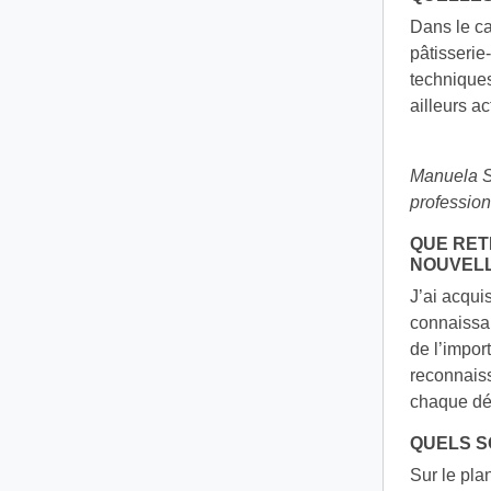
Dans le ca
pâtisserie
techniques
ailleurs a
Manuela Sc
professio
QUE RET
NOUVELL
J’ai acqui
connaissan
de l’impor
reconnaiss
chaque déf
QUELS S
Sur le pla