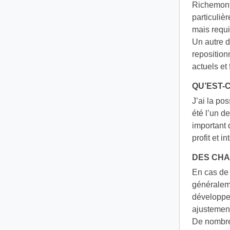
Richemont,
particuliè
mais requi
Un autre d
reposition
actuels et 
QU’EST-
J’ai la po
été l’un d
important 
profit et 
DES CHA
En cas de 
généraleme
développem
ajustement
De nombre