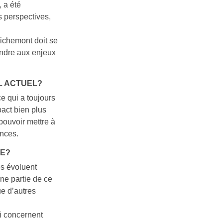
 a été
 perspectives,
Richemont doit se
ondre aux enjeux
L ACTUEL?
ce qui a toujours
act bien plus
pouvoir mettre à
ences.
HE?
es évoluent
ne partie de ce
e d’autres
i concernent