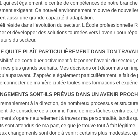
 qui est également le centre de compétences de notre branche,
rement exigeant. Ce nouvel environnement m’ouvre de nouvelles
ert aussi une grande capacité d’adaptation.
éfi réside dans l’évolution du secteur. L’École professionnelle 
ner et développer des solutions tournées vers l’avenir pour rép
futurs du secteur.
CE QUI TE PLAÎT PARTICULIÈREMENT DANS TON TRAVAI
ssibilité de contribuer activement à façonner l’avenir du secteur, 
e mes plus grands souhaits. Mes décisions ont désormais un imp
qu’auparavant. J’apprécie également particulièrement le fait de 
interconnecter de manière ciblée toutes mes formations et expéri
NGEMENTS SONT-ILS PRÉVUS DANS UN AVENIR PROC
remaniement à la direction, de nombreux processus et structur
nt. Je considère cela comme l’une de mes tâches centrales. U
ent s’opère naturellement à travers ma personnalité, tandis qu
s sont attendus de ma part, ce que je trouve tout à fait légitime.
ux changements sont donc à venir : certains plus modestes, qu