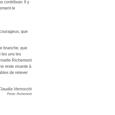
 contribuer. Il y
lement le
s courageux, que
ue branche, que
les uns les
ionnelle Richemont
he reste vivante à
ables de relever
 Claudia Vernocchi
Photo: Richemont