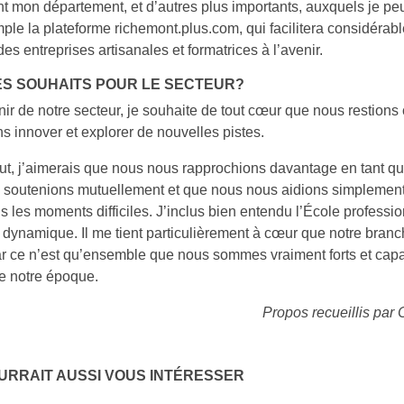
t mon département, et d’autres plus importants, auxquels je peux
ple la plateforme richemont.plus.com, qui facilitera considérab
des entreprises artisanales et formatrices à l’avenir.
ES SOUHAITS POUR LE SECTEUR?
nir de notre secteur, je souhaite de tout cœur que nous restion
s innover et explorer de nouvelles pistes.
ut, j’aimerais que nous nous rapprochions davantage en tant q
 soutenions mutuellement et que nous nous aidions simplement 
s les moments difficiles. J’inclus bien entendu l’École profess
 dynamique. Il me tient particulièrement à cœur que notre branc
car ce n’est qu’ensemble que nous sommes vraiment forts et cap
de notre époque.
Propos recueillis par
URRAIT AUSSI VOUS INTÉRESSER