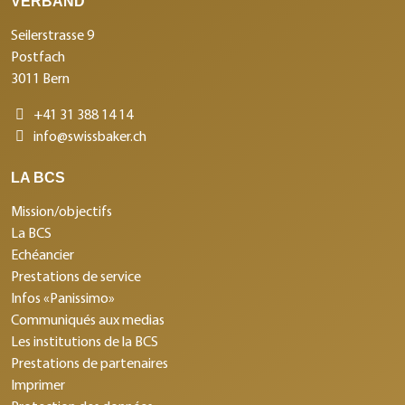
VERBAND
Seilerstrasse 9
Postfach
3011 Bern
+41 31 388 14 14
info@swissbaker.ch
LA BCS
Mission/objectifs
La BCS
Echéancier
Prestations de service
Infos «Panissimo»
Communiqués aux medias
Les institutions de la BCS
Prestations de partenaires
Imprimer