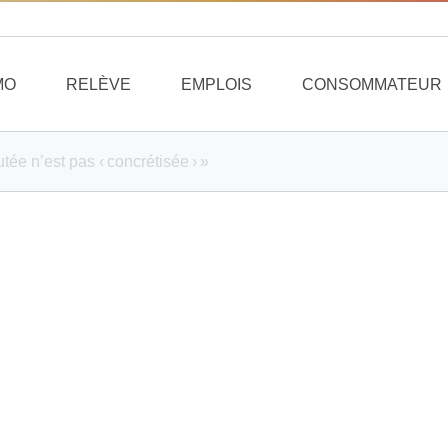
MO
RELÈVE
EMPLOIS
CONSOMMATEUR
tée n’est pas ‹ concrétisée › »