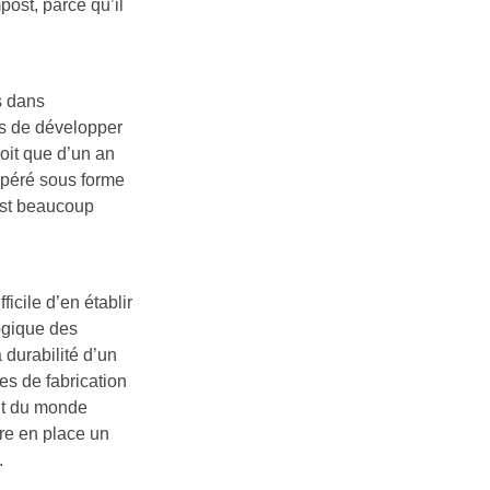
post, parce qu’il
s dans
es de développer
soit que d’un an
cupéré sous forme
l’est beaucoup
ficile d’en établir
ogique des
 durabilité d’un
s de fabrication
nt du monde
re en place un
.