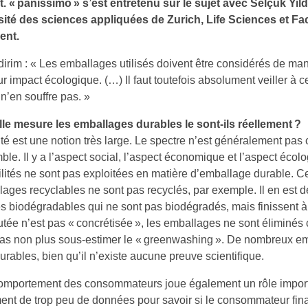
. « panissimo » s’est entretenu sur le sujet avec Selçuk Yild
sité des sciences appliquées de Zurich, Life Sciences et Fac
ent.
dirim : « Les emballages utilisés doivent être considérés de man
ur impact écologique. (…) Il faut toutefois absolument veiller à c
 n’en souffre pas. »
le mesure les emballages durables le sont-ils réellement ?
ité est une notion très large. Le spectre n’est généralement pas
le. Il y a l’aspect social, l’aspect économique et l’aspect écol
ilités ne sont pas exploitées en matière d’emballage durable. C
ages recyclables ne sont pas recyclés, par exemple. Il en est 
 biodégradables qui ne sont pas biodégradés, mais finissent à 
utée n’est pas « concrétisée », les emballages ne sont éliminés
 pas non plus sous-estimer le « greenwashing ». De nombreux e
urables, bien qu’il n’existe aucune preuve scientifique.
 comportement des consommateurs joue également un rôle impor
nt de trop peu de données pour savoir si le consommateur fina