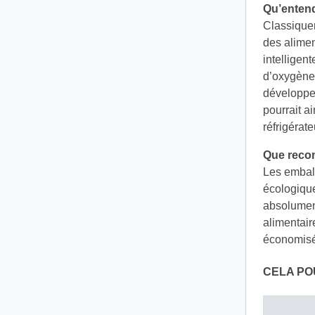
Qu’entend
Classiquem
des alimen
intellige
d’oxygène 
développem
pourrait a
réfrigérate
Que reco
Les emball
écologique.
absolument
alimentai
économisé
CELA PO