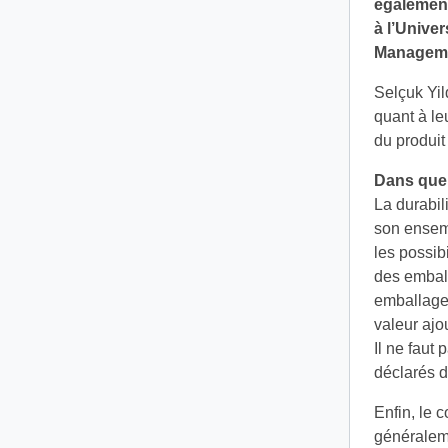
également
à l’Univer
Managem
Selçuk Yil
quant à le
du produit
Dans quel
La durabil
son ensemb
les possib
des emball
emballages
valeur ajo
Il ne faut
déclarés d
Enfin, le
généraleme