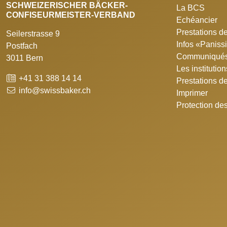
SCHWEIZERISCHER BÄCKER-
La BCS
CONFISEURMEISTER-VERBAND
Echéancier
Prestations de
Seilerstrasse 9
Infos «Panis
Postfach
Communiqués
3011 Bern
Les institutio
+41 31 388 14 14
Prestations d
info@swissbaker.ch
Imprimer
Protection de