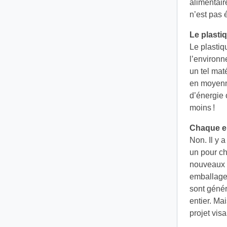
alimentair
n’est pas 
Le plastiq
Le plastiq
l’environn
un tel mat
en moyenne
d’énergie o
moins !
Chaque em
Non. Il y a
un pour ch
nouveaux p
emballage 
sont géné
entier. Ma
projet vis