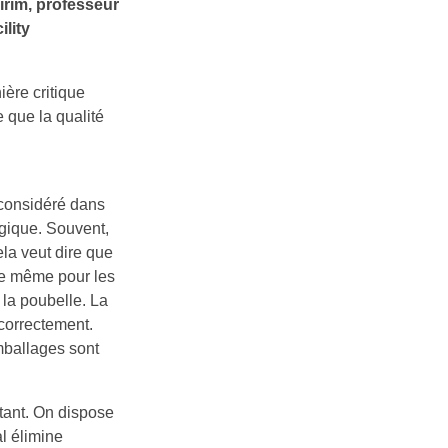
irim, professeur
ility
ière critique
e que la qualité
 considéré dans
ogique. Souvent,
ela veut dire que
de même pour les
la poubelle. La
 correctement.
mballages sont
tant. On dispose
l élimine