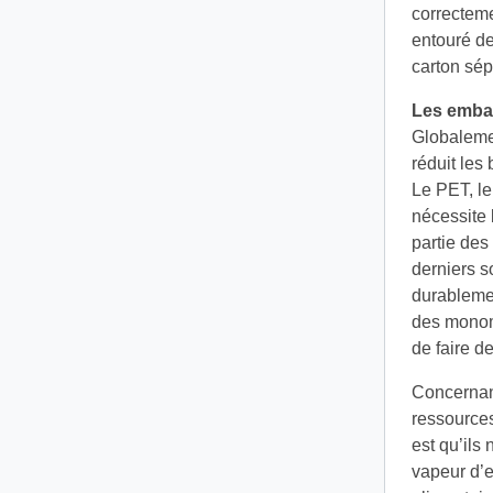
correcteme
entouré de
carton sép
Les embal
Globalemen
réduit les
Le PET, le
nécessite
partie de
derniers s
durablemen
des monom
de faire d
Concernant
ressources
est qu’ils
vapeur d’e