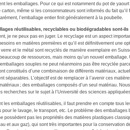
nt les emballages. Pour ce qui est notamment du pot de yaourt
 carton, même si les consommateurs sont informés du fait qu’il f
arément, l’emballage entier finit généralement à la poubelle.
lages réutilisables, recyclables ou biodégradables sont-ils
t, je ne peux pas en juger. Le recyclage est un aspect important
 besoins en matières premières et qu’il est définitivement une op
 verre et le métal sont recyclés de manière exemplaire en Suiss
 beaucoup de ressources, mais moins qu’un nouvel emballage.
s emballages souples ne peut néanmoins pas être recyclée parc
ont constitués d’une combinaison de différents matériaux, actu
t séparables. L’objectif est de remplacer à l’avenir ces matière
atériaux ; des emballages composés d’un seul matériau. Nous
es recherches sur le sujet à l’Université des sciences appliquée
 les emballages réutilisables, il faut prendre en compte tous les
 pour le lavage, le transport, etc. Le problème des emballages
 ne possèdent pas les propriétés des matières plastiques classiqu
au et aux gaz), qui sont très importantes pour la conservation 