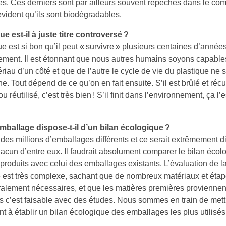
es. Ces derniers sont par ailleurs souvent repêchés dans le com
évident qu’ils sont biodégradables.
ue est-il à juste titre controversé ?
ue est si bon qu’il peut « survivre » plusieurs centaines d’année
ement. Il est étonnant que nous autres humains soyons capabl
ériau d’un côté et que de l’autre le cycle de vie du plastique ne 
. Tout dépend de ce qu’on en fait ensuite. S’il est brûlé et ré
u réutilisé, c’est très bien ! S’il finit dans l’environnement, ça 
ballage dispose-t-il d’un bilan écologique ?
 des millions d’emballages différents et ce serait extrêmement dif
acun d’entre eux. Il faudrait absolument comparer le bilan écol
roduits avec celui des emballages existants. L’évaluation de la
est très complexe, sachant que de nombreux matériaux et étape
ralement nécessaires, et que les matières premières provienne
is c’est faisable avec des études. Nous sommes en train de mett
ant à établir un bilan écologique des emballages les plus utilisés