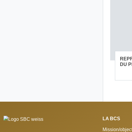
REP
DU P
LA BCS
Mission/object