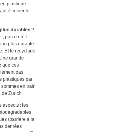
 en plastique
aut éliminer le
 plus durables ?
, parce qu’il
tion plus durable.
e. Et le recyclage
 Une grande
e que ces
ellement pas
s plastiques par
 sommes en train
s de Zurich.
 aspects : les
 biodégradables
es (barrière à la
des denrées