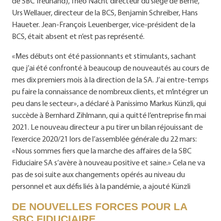
de SBC Treuhand), Theo Nacht directeur du siège de Berne,
Urs Wellauer, directeur de la BCS, Benjamin Schreiber, Hans
Haueter. Jean-François Leuenberger, vice-président de la
BCS, était absent et n’est pas représenté.
«Mes débuts ont été passionnants et stimulants, sachant
que j’ai été confronté à beaucoup de nouveautés au cours de
mes dix premiers mois à la direction de la SA. J’ai entre-temps
pu faire la connaissance de nombreux clients, et m’intégrer un
peu dans le secteur», a déclaré à Panissimo Markus Künzli, qui
succède à Bernhard Zihlmann, qui a quitté l’entreprise fin mai
2021. Le nouveau directeur a pu tirer un bilan réjouissant de
l’exercice 2020/21 lors de l’assemblée générale du 22 mars:
«Nous sommes fiers que la marche des affaires de la SBC
Fiduciaire SA s’avère à nouveau positive et saine.» Cela ne va
pas de soi suite aux changements opérés au niveau du
personnel et aux défis liés à la pandémie, a ajouté Künzli
DE NOUVELLES FORCES POUR LA
SBC FIDUCIAIRE