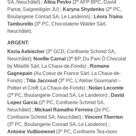
e
SA, Neuchâtel) ;
Alina Pevko
(2
AFP BPC, David
e
Parrat, Saignelégier JU) ;
Karyna Shydenko
(2
PC,
Boulangerie Conrad SA, Le Landeron) ;
Léora Traina
e
Tamburello
(3
PC, Chocolaterie Walder Sàrl,
Neuchâtel).
ARGENT:
e
Kezia Aebischer
(3
GCD, Confiserie Schmid SA,
e
Neuchâtel);
Noellie Carnal
(3
BP, Du Pain Ô Chocolat
by Mitaillé Sàrl, La Chaux-de-Fonds) ;
Romane
Gagnepain
(Au Coeur de France Sàrl, La Chaux-de-
e
Fonds) ;
Titia Jaccoud
(3
PC, L’Atelier Gourmand –
Pottier et Croff, La Chaux-de-Fonds) ;
Nolan Lecomte
e
(2
PC, Boulangerie Conrad SA, Le Landeron) ;
David
e
Lopez Garcia
(2
PC, Confiserie Schmid SA,
Neuchâtel) ;
Mickael Ramalho Ferreira
(2e PC.
Confiserie Schmid SA, Neuchâtel) ;
Vincent Therrien
e
(3
PC, Boulangerie Conrad SA, Le Landeron) ;
e
Antoine Vuilliomenet
(3
PC, Confiserie Tea-room