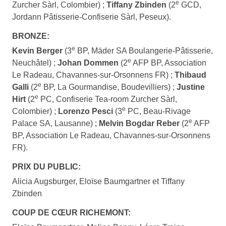
e
Zurcher Sàrl, Colombier) ;
Tiffany Zbinden
(2
GCD,
Jordann Pâtisserie-Confiserie Sàrl, Peseux).
BRONZE:
e
Kevin Berger
(3
BP, Mäder SA Boulangerie-Pâtisserie,
e
Neuchâtel) ;
Johan Dommen
(2
AFP BP, Association
Le Radeau, Chavannes-sur-Orsonnens FR) ;
Thibaud
e
Galli
(2
BP, La Gourmandise, Boudevilliers) ;
Justine
e
Hirt
(2
PC, Confiserie Tea-room Zurcher Sàrl,
e
Colombier) ;
Lorenzo Pesci
(3
PC, Beau-Rivage
e
Palace SA, Lausanne) ;
Melvin Bogdar Reber
(2
AFP
BP, Association Le Radeau, Chavannes-sur-Orsonnens
FR).
PRIX DU PUBLIC:
Alicia Augsburger, Eloïse Baumgartner et Tiffany
Zbinden
COUP DE CŒUR RICHEMONT: