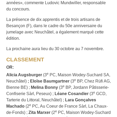
années», commente Ludovic Mundwiller, responsable
du concours.
La présence de dix apprentis et de trois artisans de
Besançon (F), dans le cadre du 50e anniversaire du
jumelage avec Neuchâtel, a également marqué cette
édition.
La prochaine aura lieu du 30 octobre au 7 novembre.
CLASSEMENT
OR:
e
Alicia Augsburger
(3
PC, Maison Wodey-Suchard SA,
e
Neuchâtel)
; Eloïse Baumgartner
(3
BP, Chez Rüfi AG,
e
Bienne BE) ;
Melina Bonny
(3
BP, Jordann Pâtisserie-
e
Confiserie Sàrl, Peseux) ;
Léane Cosandier
(3
GCD,
Tarterie du Littoral, Neuchâtel) ;
Lara Gonçalves
e
Machado
(2
PC, Au Coeur de France Sàrl, La Chaux-
e
de-Fonds) ;
Zita Marxer
(2
PC, Maison Wodey-Suchard