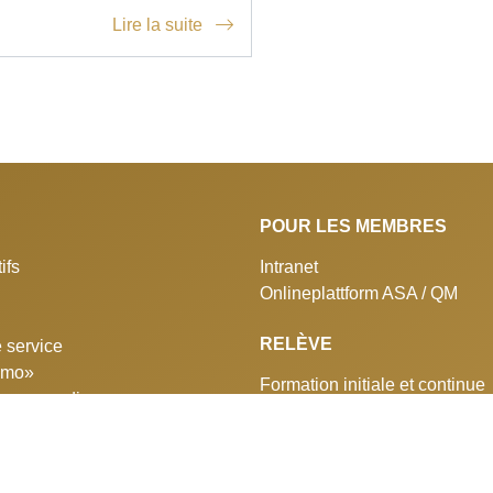
Lire la suite
POUR LES MEMBRES
ifs
Intranet
Onlineplattform ASA / QM
RELÈVE
 service
simo»
Formation initiale et continue
 aux medias
Concours professionnels
ns de la BCS
Club des sponsors
e partenaires