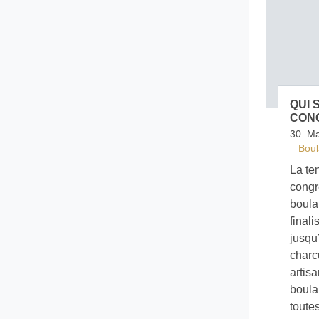
QUI 
CON
30. M
Boul
La te
congr
boula
final
jusqu’
charc
artisa
boula
toutes