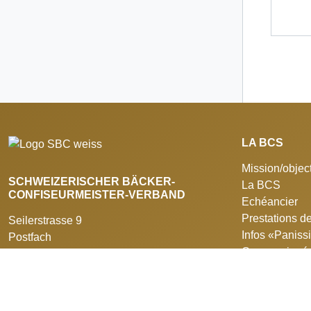
LA BCS
Mission/object
SCHWEIZERISCHER BÄCKER-
La BCS
CONFISEURMEISTER-VERBAND
Echéancier
Prestations de
Seilerstrasse 9
Infos «Panis
Postfach
Communiqués
3011 Bern
Les institutio
+41 31 388 14 14
Prestations d
info@swissbaker.ch
Imprimer