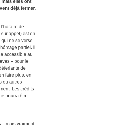
 mais elles ont
vent déjà fermer.
l’horaire de
 sur appel) est en
r qui ne se verse
chômage partiel. Il
ise accessible au
levés – pour le
 déferlante de
n faire plus, en
s ou autres
ment. Les crédits
ne pourra être
s – mais vraiment