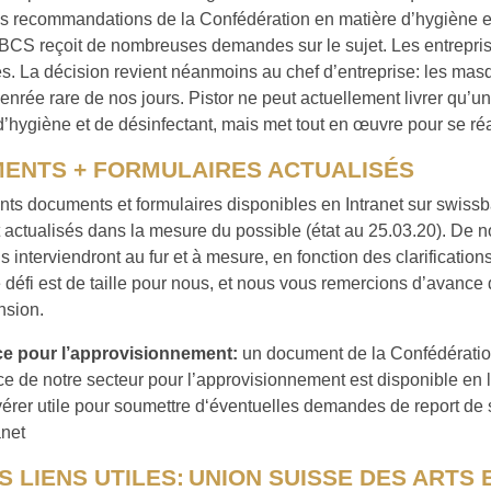
es recommandations de la Confédération en matière d’hygiène e
 BCS reçoit de nombreuses demandes sur le sujet. Les entrepris
. La décision revient néanmoins au chef d’entreprise: les mas
enrée rare de nos jours. Pistor ne peut actuellement livrer qu’u
hygiène et de désinfectant, mais met tout en œuvre pour se ré
ENTS + FORMULAIRES ACTUALISÉS
ents documents et formulaires disponibles en Intranet sur swiss
t actualisés dans la mesure du possible (état au 25.03.20). De 
s interviendront au fur et à mesure, en fonction des clarificatio
e défi est de taille pour nous, et nous vous remercions d’avance 
sion.
e pour l’approvisionnement:
un document de la Confédération
ce de notre secteur pour l’approvisionnement est disponible en li
avérer utile pour soumettre d‘éventuelles demandes de report de 
anet
 LIENS UTILES:
UNION SUISSE DES ARTS 