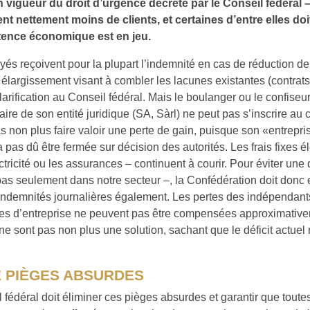
n vigueur du droit d’urgence décrété par le Conseil fédéral –
t nettement moins de clients, et certaines d’entre elles doi
tence économique est en jeu.
és reçoivent pour la plupart l’indemnité en cas de réduction de 
n élargissement visant à combler les lacunes existantes (contrats
larification au Conseil fédéral. Mais le boulanger ou le confiseu
aire de son entité juridique (SA, Sàrl) ne peut pas s’inscrire au 
s non plus faire valoir une perte de gain, puisque son «entrepr
a pas dû être fermée sur décision des autorités. Les frais fixes é
ectricité ou les assurances – continuent à courir. Pour éviter une
– pas seulement dans notre secteur –, la Confédération doit donc e
indemnités journalières également. Les pertes des indépendant
res d’entreprise ne peuvent pas être compensées approximative
ne sont pas non plus une solution, sachant que le déficit actuel 
E PIÈGES ABSURDES
 fédéral doit éliminer ces pièges absurdes et garantir que toute