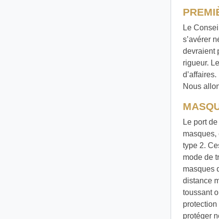
PREMI
Le Conseil
s’avérer n
devraient 
rigueur. L
d’affaires
Nous allon
MASQU
Le port de
masques, 
type 2. Ce
mode de tr
masques d’
distance m
toussant o
protection 
protéger n