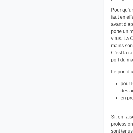
Pour qu’un
faut en ef
avant d’ap
porte un m
virus. La 
mains sont
C’est la r
port du m
Le port d’
pour l
des au
en pro
Si, en rai
profession
sont tenus