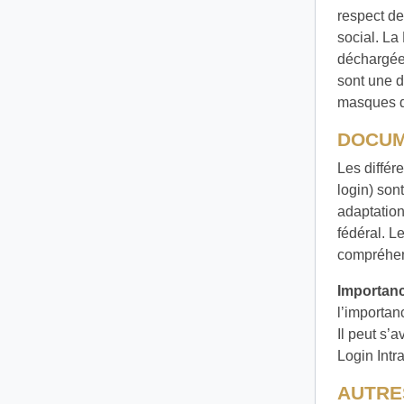
respect d
social. La
déchargées
sont une d
masques d’
DOCUM
Les différ
login) son
adaptation
fédéral. L
compréhen
Importanc
l’importan
Il peut s’
Login Intr
AUTRES