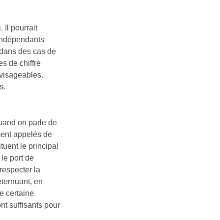
Il pourrait
 indépendants
 dans des cas de
s de chiffre
nvisageables.
s.
uand on parle de
ment appelés de
uent le principal
le port de
respecter la
éternuant, en
e certaine
ont suffisants pour