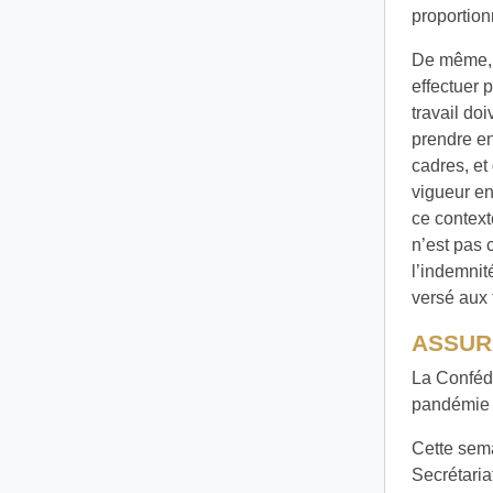
proportion
De même, 
effectuer 
travail do
prendre en
cadres, et 
vigueur en
ce context
n’est pas 
l’indemnit
versé aux 
ASSUR
La Confédé
pandémie q
Cette sema
Secrétaria