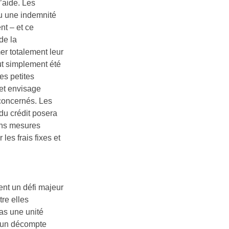
l’aide. Les
ou une indemnité
nt – et ce
de la
mer totalement leur
ut simplement été
es petites
 et envisage
 concernés. Les
du crédit posera
sans mesures
les frais fixes et
ent un défi majeur
re elles
pas une unité
ir un décompte