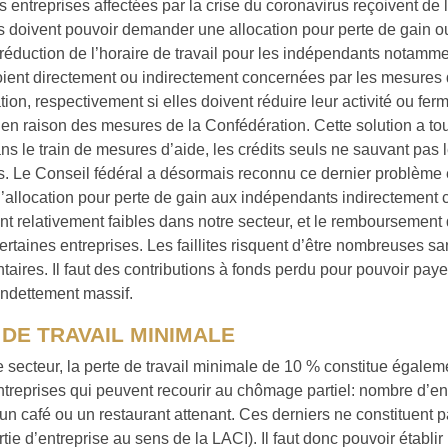
es entreprises affectées par la crise du coronavirus reçoivent de 
s doivent pouvoir demander une allocation pour perte de gain 
réduction de l’horaire de travail pour les indépendants notamme
oient directement ou indirectement concernées par les mesures 
ion, respectivement si elles doivent réduire leur activité ou fer
 en raison des mesures de la Confédération. Cette solution a to
ns le train de mesures d’aide, les crédits seuls ne sauvant pas l
s. Le Conseil fédéral a désormais reconnu ce dernier problème
l’allocation pour perte de gain aux indépendants indirectement
t relativement faibles dans notre secteur, et le remboursement 
certaines entreprises. Les faillites risquent d’être nombreuses 
aires. Il faut des contributions à fonds perdu pour pouvoir payer 
endettement massif.
 DE TRAVAIL MINIMALE
 secteur, la perte de travail minimale de 10 % constitue égalem
ntreprises qui peuvent recourir au chômage partiel: nombre d’ent
 un café ou un restaurant attenant. Ces derniers ne constituent 
rtie d’entreprise au sens de la LACI). Il faut donc pouvoir établ