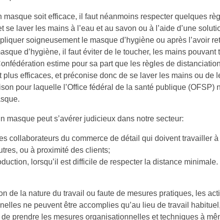
 masque soit efficace, il faut néanmoins respecter quelques règ
fet se laver les mains à l’eau et au savon ou à l’aide d’une solut
pliquer soigneusement le masque d’hygiène ou après l’avoir ret
asque d’hygiène, il faut éviter de le toucher, les mains pouvant 
Confédération estime pour sa part que les règles de distanciatio
 plus efficaces, et préconise donc de se laver les mains ou de l
aison pour laquelle l’Office fédéral de la santé publique (OFSP)
asque.
un masque peut s’avérer judicieux dans notre secteur:
es collaborateurs du commerce de détail qui doivent travailler à
tres, ou à proximité des clients;
duction, lorsqu’il est difficile de respecter la distance minimale.
son de la nature du travail ou faute de mesures pratiques, les acti
nelles ne peuvent être accomplies qu’au lieu de travail habitue
 de prendre les mesures organisationnelles et techniques à mêm