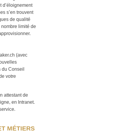
t d’éloignement
es s’en trouvent
ques de qualité
n nombre limité de
approvisionner.
baker.ch (avec
nouvelles
ns du Conseil
de votre
 attestant de
gne, en Intranet.
service.
ET MÉTIERS