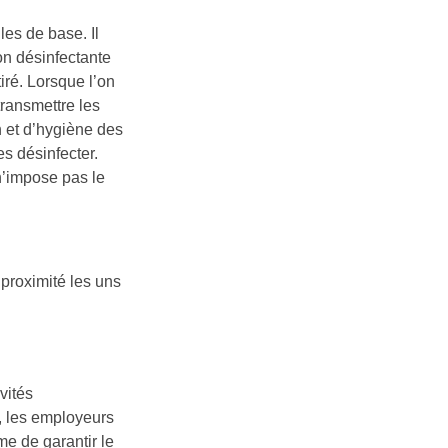
les de base. Il
ion désinfectante
iré. Lorsque l’on
transmettre les
n et d’hygiène des
es désinfecter.
 n’impose pas le
 proximité les uns
vités
l, les employeurs
e de garantir le