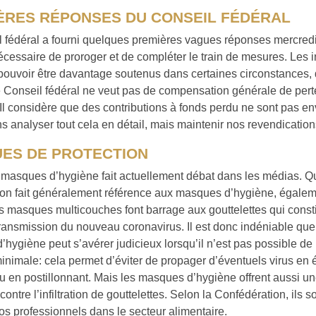
ÈRES RÉPONSES DU CONSEIL FÉDÉRAL
 fédéral a fourni quelques premières vagues réponses mercredi. 
écessaire de proroger et de compléter le train de mesures. Les
pouvoir être davantage soutenus dans certaines circonstances,
e Conseil fédéral ne veut pas de compensation générale de perte
. Il considère que des contributions à fonds perdu ne sont pas e
s analyser tout cela en détail, mais maintenir nos revendication
ES DE PROTECTION
 masques d’hygiène fait actuellement débat dans les médias. Q
on fait généralement référence aux masques d’hygiène, égale
s masques multicouches font barrage aux gouttelettes qui constit
ansmission du nouveau coronavirus. Il est donc indéniable que 
hygiène peut s’avérer judicieux lorsqu’il n’est pas possible de 
inimale: cela permet d’éviter de propager d’éventuels virus en 
u en postillonnant. Mais les masques d’hygiène offrent aussi un
contre l’infiltration de gouttelettes. Selon la Confédération, ils s
os professionnels dans le secteur alimentaire.