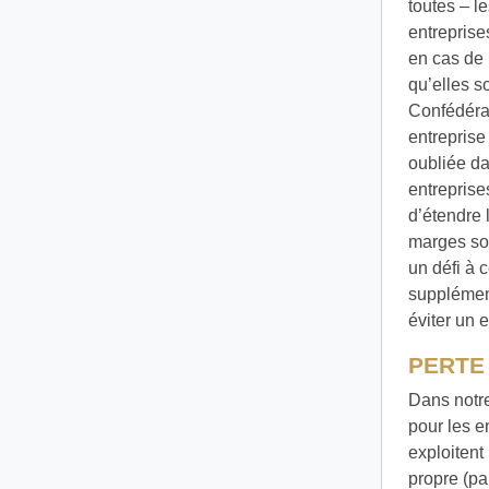
toutes – l
entreprise
en cas de 
qu’elles s
Confédérat
entreprise
oubliée da
entreprise
d’étendre 
marges son
un défi à 
supplément
éviter un 
PERTE
Dans notre
pour les e
exploitent
propre (pa