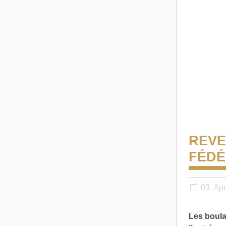
REVE
FÉD
03. Apr
Les boula