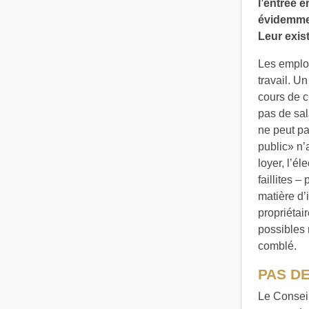
l’entrée e
évidemmen
Leur exis
Les employ
travail. U
cours de c
pas de sal
ne peut pa
public» n’
loyer, l’él
faillites 
matière d’
propriétai
possibles 
comblé.
PAS D
Le Conseil