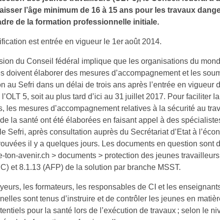
aisser l’âge minimum de 16 à 15 ans pour les travaux dang
dre de la formation professionnelle initiale.
fication est entrée en vigueur le 1er août 2014.
sion du Conseil fédéral implique que les organisations du mond
s doivent élaborer des mesures d’accompagnement et les soum
n au Sefri dans un délai de trois ans après l’entrée en vigueur d
l’OLT 5, soit au plus tard d’ici au 31 juillet 2017. Pour faciliter 
s, les mesures d’accompagnement relatives à la sécurité au trava
 de la santé ont été élaborées en faisant appel à des spécialiste
, le Sefri, après consultation auprès du Secrétariat d’Etat à l’éco
ouvées il y a quelques jours. Les documents en question sont d
ton-avenir.ch > documents > protection des jeunes travailleurs 
C) et 8.1.13 (AFP) de la solution par branche MSST.
eurs, les formateurs, les responsables de CI et les enseignant
nelles sont tenus d’instruire et de contrôler les jeunes en matiè
tentiels pour la santé lors de l’exécution de travaux ; selon le n