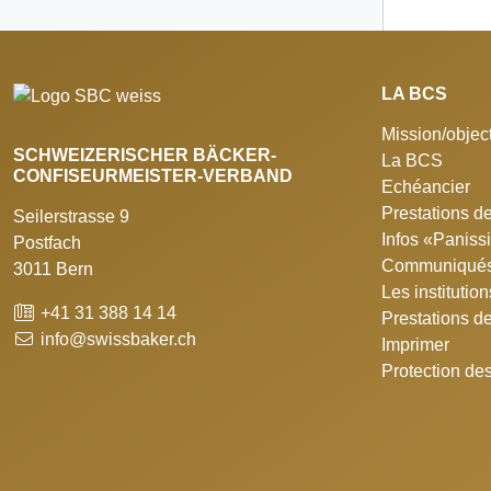
LA BCS
Mission/object
SCHWEIZERISCHER BÄCKER-
La BCS
CONFISEURMEISTER-VERBAND
Echéancier
Prestations de
Seilerstrasse 9
Infos «Panis
Postfach
Communiqués
3011 Bern
Les institutio
+41 31 388 14 14
Prestations d
info@swissbaker.ch
Imprimer
Protection de