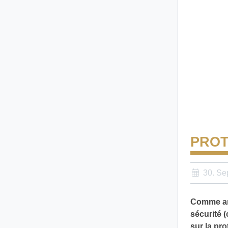
PROT
30. Se
Comme ann
sécurité 
sur la pro