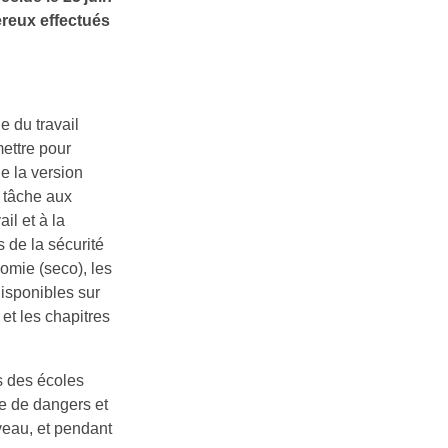
ereux effectués
e du travail
ettre pour
e la version
la tâche aux
il et à la
s de la sécurité
nomie (seco), les
isponibles sur
et les chapitres
s des écoles
re de dangers et
iveau, et pendant