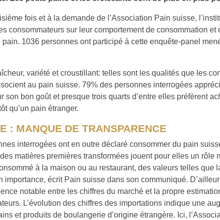
oisième fois et à la demande de l’Association Pain suisse, l’instit
 les consommateurs sur leur comportement de consommation et 
e pain. 1036 personnes ont participé à cette enquête-panel me
aîcheur, variété et croustillant: telles sont les qualités que les
socient au pain suisse. 79% des personnes interrogées appréci
r son bon goût et presque trois quarts d’entre elles préfèrent ac
tôt qu’un pain étranger.
NE : MANQUE DE TRANSPARENCE
nes interrogées ont en outre déclaré consommer du pain suisse
 des matières premières transformées jouent pour elles un rôle 
consommé à la maison ou au restaurant, des valeurs telles que la
 importance, écrit Pain suisse dans son communiqué. D’ailleurs
ence notable entre les chiffres du marché et la propre estimatio
urs. L’évolution des chiffres des importations indique une au
ains et produits de boulangerie d’origine étrangère. Ici, l’Associ