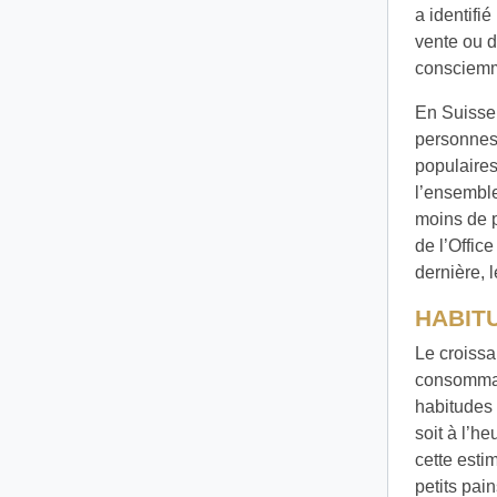
a identifié
vente ou 
consciemme
En Suisse,
personnes 
populaires
l’ensemble
moins de p
de l’Offic
dernière, 
HABIT
Le croissa
consommate
habitudes 
soit à l’h
cette esti
petits pai