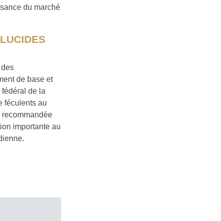
oissance du marché
GLUCIDES
e des
ment de base et
fédéral de la
e féculents au
ité recommandée
tion importante au
idienne.