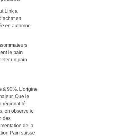
ut Link a
d’achat en
née en automne
 consommateurs
ent le pain
heter un pain
 à 90%. L’origine
majeur. Que le
 régionalité
, on observe ici
n des
gmentation de la
ation Pain suisse