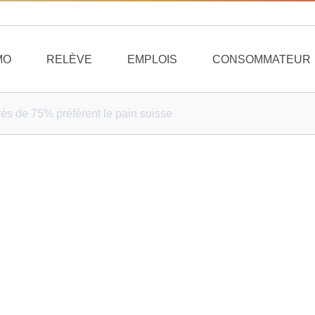
MO
RELÈVE
EMPLOIS
CONSOMMATEUR
ès de 75% préfèrent le pain suisse