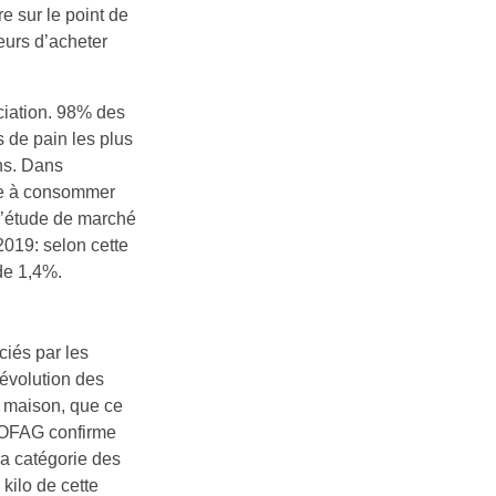
re sur le point de
eurs d’acheter
ociation. 98% des
 de pain les plus
ins. Dans
nce à consommer
 l’étude de marché
 2019: selon cette
de 1,4%.
ciés par les
’évolution des
a maison, que ce
l’OFAG confirme
la catégorie des
kilo de cette