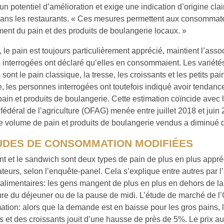
 un potentiel d’amélioration et exige une indication d’origine clai
dans les restaurants. « Ces mesures permettent aux consommat
nt du pain et des produits de boulangerie locaux. »
 le pain est toujours particulièrement apprécié, maintient l’ass
interrogées ont déclaré qu’elles en consommaient. Les variétés
 sont le pain classique, la tresse, les croissants et les petits pa
, les personnes interrogées ont toutefois indiqué avoir tenda
ain et produits de boulangerie. Cette estimation coïncide avec
e fédéral de l’agriculture (OFAG) menée entre juillet 2018 et juin
le volume de pain et produits de boulangerie vendus a diminué 
UDES DE CONSOMMATION MODIFIÉES
nt et le sandwich sont deux types de pain de plus en plus appré
urs, selon l’enquête-panel. Cela s’explique entre autres par l
alimentaires: les gens mangent de plus en plus en dehors de l
eure du déjeuner ou de la pause de midi. L’étude de marché de 
mation: alors que la demande est en baisse pour les gros pains, 
ns et des croissants jouit d’une hausse de près de 5%. Le prix au 