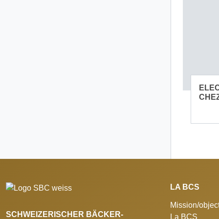
ELEC
CHE
LA BCS
Mission/object
SCHWEIZERISCHER BÄCKER-
La BCS