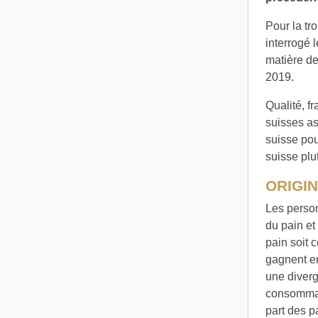
Pour la tr
interrogé
matière d
2019.
Qualité, fr
suisses as
suisse pou
suisse plu
ORIGI
Les person
du pain et
pain soit 
gagnent en
une diverg
consommate
part des p