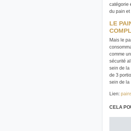
catégorie 
du pain et
LE PA
COMPL
Mais le pa
consommat
comme une 
sécurité a
sein de la
de 3 porti
sein de la
Lien:
pain
CELA PO