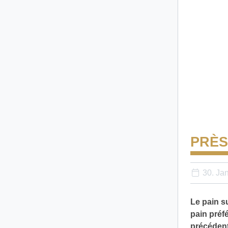
PRÈS
30. Ja
Le pain su
pain préf
précédent