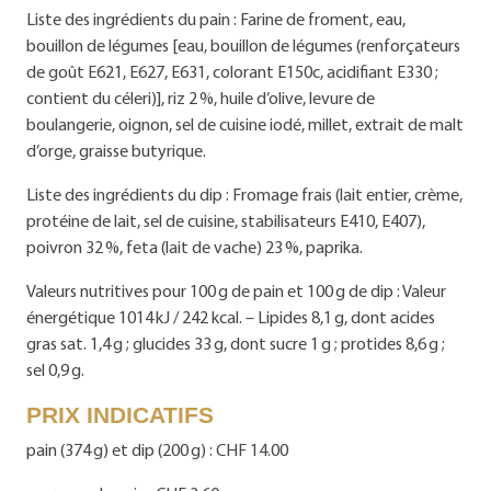
Liste des ingrédients du pain : Farine de froment, eau,
bouillon de légumes [eau, bouillon de légumes (renforçateurs
de goût E621, E627, E631, colorant E150c, acidifiant E330 ;
contient du céleri)], riz 2 %, huile d’olive, levure de
boulangerie, oignon, sel de cuisine iodé, millet, extrait de malt
d’orge, graisse butyrique.
Liste des ingrédients du dip : Fromage frais (lait entier, crème,
protéine de lait, sel de cuisine, stabilisateurs E410, E407),
poivron 32 %, feta (lait de vache) 23 %, paprika.
Valeurs nutritives pour 100 g de pain et 100 g de dip : Valeur
énergétique 1014 kJ / 242 kcal. – Lipides 8,1 g, dont acides
gras sat. 1,4 g ; glucides 33 g, dont sucre 1 g ; protides 8,6 g ;
sel 0,9 g.
PRIX INDICATIFS
pain (374 g) et dip (200 g) : CHF 14.00