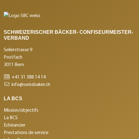
SCHWEIZERISCHER BÄCKER- CONFISEURMEISTER-
VERBAND
Seilerstrasse 9
Postfach
3011 Bern
+41 31 388 14 14
info@swissbaker.ch
LA BCS
Mission/objectifs
La BCS
Echéancier
Prestations de service