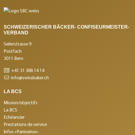
SCHWEIZERISCHER BÄCKER- CONFISEURMEISTER-
VERBAND
Seilerstrasse 9
Postfach
3011 Bern
+41 31 388 14 14
info@swissbaker.ch
LA BCS
Mission/objectifs
La BCS
Echéancier
Prestations de service
Infos «Panissimo»