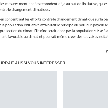
les mesures mentionnées répondent déjà au but de l’initiative, qui est
ontre le changement climatique.
s, en concentrant les efforts contre le changement climatique sur la par
la population, l’initiative affaiblirait le principe du pollueur-payeur a
 protection du climat. Elle n’inciterait donc pas la population suisse à
nt favorable au climat et pourrait même créer de mauvaises incitat
P
URRAIT AUSSI VOUS INTÉRESSER