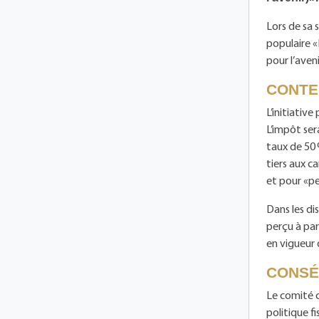
Lors de sa 
populaire «
pour l’aveni
CONTEN
L’initiativ
L’impôt ser
taux de 50 
tiers aux c
et pour «pe
Dans les dis
perçu à par
en vigueur 
CONSÉ
Le comité ce
politique f