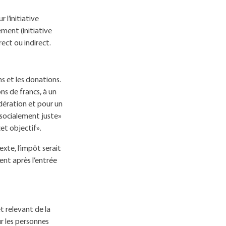
 l’initiative
ement (initiative
irect ou indirect.
ns et les donations.
ns de francs, à un
édération et pour un
e socialement juste»
et objectif».
exte, l’impôt serait
ent après l’entrée
et relevant de la
ur les personnes