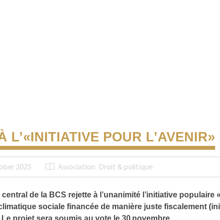
À L’«INITIATIVE POUR L’AVENIR»
ober 2025
Association
Droit & politique
central de la BCS rejette à l’unanimité l’initiative populaire
climatique sociale financée de manière juste fiscalement (ini
». Le projet sera soumis au vote le 30 novembre.