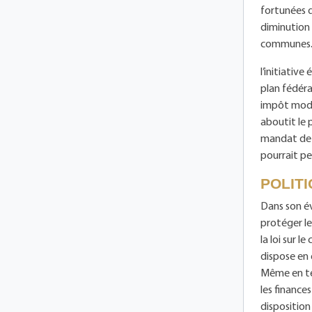
fortunées qu
diminution 
communes. E
l’initiative
plan fédéra
impôt modif
aboutit le 
mandat de l
pourrait pe
POLITI
Dans son év
protéger le
la loi sur l
dispose en 
Même en te
les finance
disposition