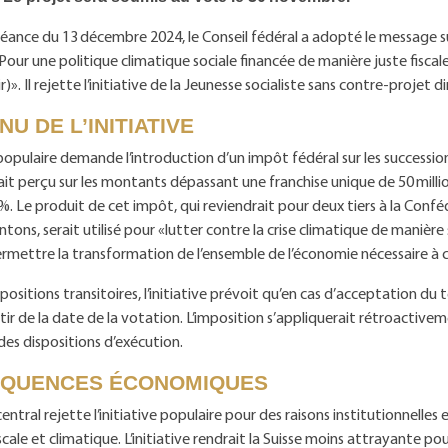
séance du 13 décembre 2024, le Conseil fédéral a adopté le message sur
Pour une politique climatique sociale financée de manière juste fiscal
r)». Il rejette l’initiative de la Jeunesse socialiste sans contre-projet d
U DE L’INITIATIVE
e populaire demande l’introduction d’un impôt fédéral sur les successio
ait perçu sur les montants dépassant une franchise unique de 50 millio
%. Le produit de cet impôt, qui reviendrait pour deux tiers à la Conf
antons, serait utilisé pour «lutter contre la crise climatique de manièr
rmettre la transformation de l’ensemble de l’économie nécessaire à c
positions transitoires, l’initiative prévoit qu’en cas d’acceptation du t
tir de la date de la votation. L’imposition s’appliquerait rétroactivem
des dispositions d’exécution.
QUENCES ÉCONOMIQUES
ntral rejette l’initiative populaire pour des raisons institutionnelles 
iscale et climatique. L’initiative rendrait la Suisse moins attrayante po