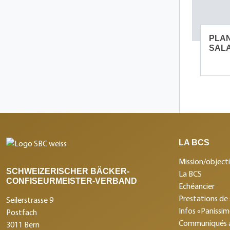
PLAN
SALA
LA BCS
Mission/objecti
SCHWEIZERISCHER BÄCKER-
La BCS
CONFISEURMEISTER-VERBAND
Echéancier
Prestations de 
Seilerstrasse 9
Infos «Panissi
Postfach
Communiqués 
3011 Bern