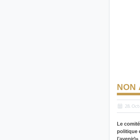
NON 
28. Oct
Le comité 
politique 
l’avenir)