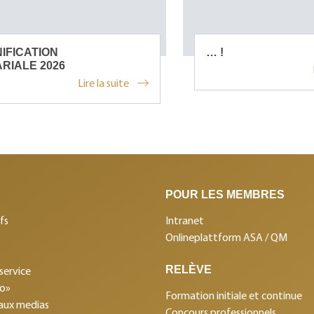
IFICATION
… !
RIALE 2026
Lire la suite
POUR LES MEMBRES
fs
Intranet
Onlineplattform ASA / QM
RELÈVE
service
mo»
Formation initiale et continue
aux medias
Concours professionnels