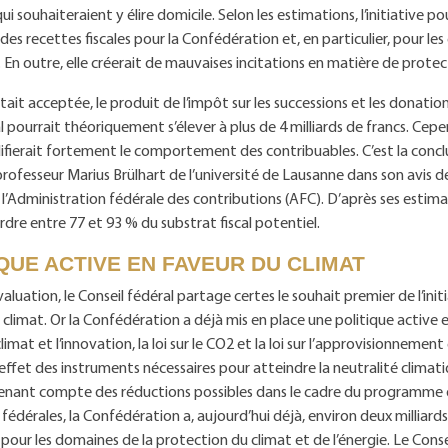
i souhaiteraient y élire domicile. Selon les estimations, l’initiative p
des recettes fiscales pour la Confédération et, en particulier, pour les
n outre, elle créerait de mauvaises incitations en matière de protec
 était acceptée, le produit de l’impôt sur les successions et les donatio
l pourrait théoriquement s’élever à plus de 4 milliards de francs. Cep
ierait fortement le comportement des contribuables. C’est la conclu
professeur Marius Brülhart de l’université de Lausanne dans son avis de
’Administration fédérale des contributions (AFC). D’après ses estimat
rdre entre 77 et 93 % du substrat fiscal potentiel.
QUE ACTIVE EN FAVEUR DU CLIMAT
aluation, le Conseil fédéral partage certes le souhait premier de l’init
 climat. Or la Confédération a déjà mis en place une politique active 
e climat et l’innovation, la loi sur le CO2 et la loi sur l’approvisionnement 
effet des instruments nécessaires pour atteindre la neutralité climatiq
nant compte des réductions possibles dans le cadre du programme 
s fédérales, la Confédération a, aujourd’hui déjà, environ deux milliards
 pour les domaines de la protection du climat et de l’énergie. Le Consei