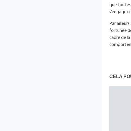
que toutes 
s’engage c
Par ailleur
fortunée de 
cadre de la
comporteme
CELA PO