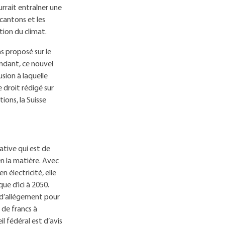
ourrait entraîner une
 cantons et les
tion du climat.
ns proposé sur le
endant, ce nouvel
sion à laquelle
 droit rédigé sur
ions, la Suisse
iative qui est de
en la matière. Avec
en électricité, elle
ue d’ici à 2050.
d’allégement pour
 de francs à
l fédéral est d’avis