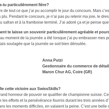
s-tu particulièrement fière?
re de tout ce que j’ai pu accomplir le jour du concours. Mais c’es
s plu. Pendant le concours, je n’ai pas pu retenir ma joie, le dr
 au safran et à la framboise terminé. J’ai adoré ça et je pense que
nt te laisse un souvenir particulièrement agréable et pou
au moment de la journée a été lorsque j’ai pu embrasser mes p
étais soulagée que la journée se soit bien déroulée.
Anna Putzi
Gestionnaire du commerce de détail
Maron Chur AG, Coire (GR)
ie cette victoire aux SwissSkills?
rand honneur de pouvoir se qualifier de championne suisse. Cet
 les efforts et la persévérance fournis durant les trois années d
ns les moments difficiles, en valaient la peine. C’est une belle