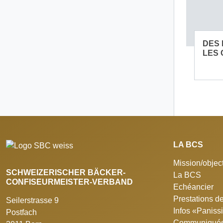
DES 
LES 
LA BCS
Mission/object
SCHWEIZERISCHER BÄCKER-
La BCS
CONFISEURMEISTER-VERBAND
Echéancier
Prestations de
Seilerstrasse 9
Infos «Panis
Postfach
Communiqués