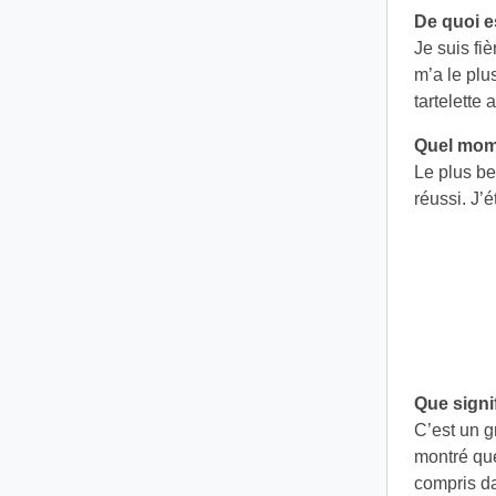
De quoi e
Je suis fiè
m’a le plu
tartelette
Quel mome
Le plus be
réussi. J’
Que signif
C’est un g
montré que
compris da