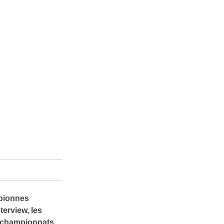
mpionnes
terview, les
x championnats