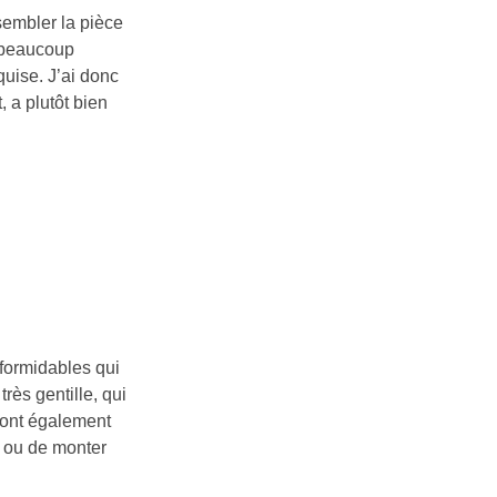
sembler la pièce
a beaucoup
quise. J’ai donc
 a plutôt bien
formidables qui
rès gentille, qui
m’ont également
e ou de monter