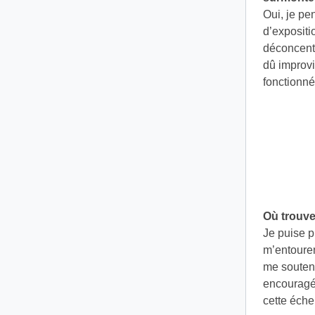
Oui, je pe
d’expositi
déconcentr
dû improvi
fonctionné
Où trouve
Je puise 
m’entouren
me soutena
encouragée
cette échel