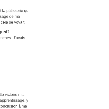
t la pâtisserie qui
essage de ma
 cela se voyait.
rquoi?
roches. J’avais
te victoire m’a
’apprentissage, y
 conclusion à ma