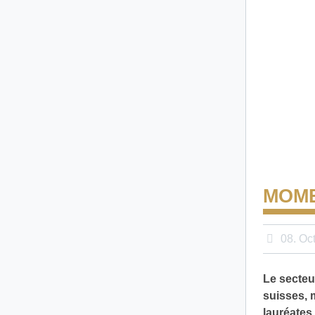
MOME
08. Oc
Le secteu
suisses, 
lauréates