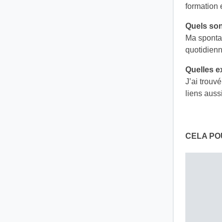
formation 
Quels son
Ma spontan
quotidienn
Quelles e
J’ai trouv
liens auss
CELA PO