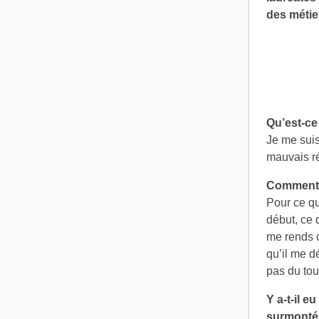
des métie
Qu’est-ce
Je me suis 
mauvais ré
Comment a
Pour ce qu
début, ce 
me rends c
qu’il me dé
pas du tou
Y a-t-il e
surmonté