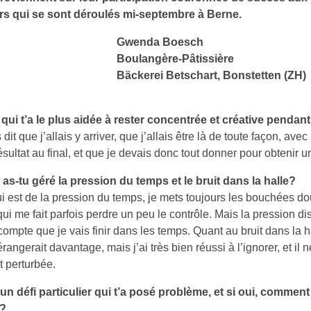
rs qui se sont déroulés mi-septembre à Berne.
Gwenda Boesch
Boulangère-Pâtissière
Bäckerei Betschart, Bonstetten (ZH)
 qui t’a le plus aidée à rester concentrée et créative pendan
dit que j’allais y arriver, que j’allais être là de toute façon, ave
sultat au final, et que je devais donc tout donner pour obtenir un
s-tu géré la pression du temps et le bruit dans la halle?
i est de la pression du temps, je mets toujours les bouchées do
qui me fait parfois perdre un peu le contrôle. Mais la pression di
ompte que je vais finir dans les temps. Quant au bruit dans la h
rangerait davantage, mais j’ai très bien réussi à l’ignorer, et il
t perturbée.
u un défi particulier qui t’a posé problème, et si oui, comment 
?