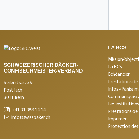
LA BCS
Mission/objecti
SCHWEIZERISCHER BÄCKER-
La BCS
CONFISEURMEISTER-VERBAND
Echéancier
Prestations de 
Seilerstrasse 9
Infos «Panissi
Postfach
Communiqués 
3011 Bern
Les institution
+41 31 388 14 14
Prestations de
info@swissbaker.ch
Imprimer
Protection des