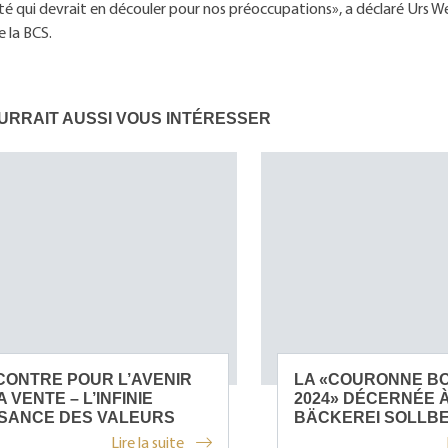
ilité qui devrait en découler pour nos préoccupations», a déclaré Urs 
e la BCS.
URRAIT AUSSI VOUS INTÉRESSER
ONTRE POUR L’AVENIR
LA «COURONNE B
A VENTE – L’INFINIE
2024» DÉCERNÉE À
SSANCE DES VALEURS
BÄCKEREI SOLLB
Lire la suite