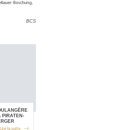
Wellauer-Boschung,
BCS
OULANGÈRE
 PIRATEN-
ERGER
Lire la suite