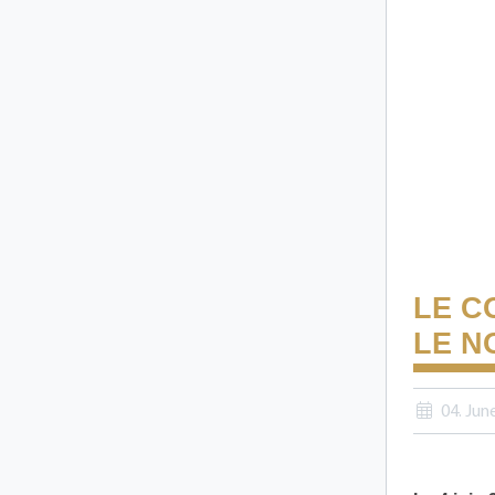
LE C
LE N
04. Jun