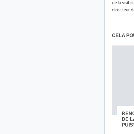
de la visib
directeur d
CELA PO
RENC
DE L
PUI