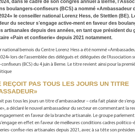
 2024, dans le cadre de son congrès annuel à Berne, l’Assoc
ons boulangers-confiseurs (BCS) a nommé «Ambassadeur d
2024» le conseiller national Lorenz Hess, de Stettlen (BE). L
ur du secteur s’engage active-ment en faveur des boulan
es artisanales depuis des années, en tant que président du
aire «Pain et confiserie» depuis 2021 notamment.
ler national bernois du Centre Lorenz Hess a été nommé «Ambassadeu
024» lors de l’assemblée des délégués et déléguées de l’Association s
confiseurs (BCS) du 4 juin à Berne. Le titre revient ainsi pour la premiè
itique
 REÇOIT PAS TOUS LES JOURS UN TITRE
ASSADEUR»
it pas tous les jours un titre d’ambassadeur – cela fait plaisir de s’e
e», a déclaré le nouvel ambassadeur du secteur en commentant la re
engagement en faveur de la branche artisanale. Le groupe parlementa
 s’engage en effet en faveur de meilleures conditions cadres politic
eries-confise-ries artisanales depuis 2021, avec à sa tête son président,