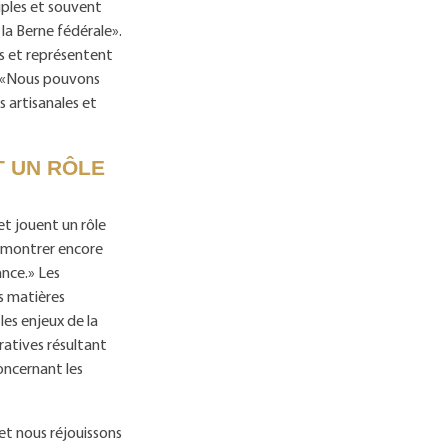
iples et souvent
 la Berne fédérale».
s et représentent
r: «Nous pouvons
 artisanales et
T UN RÔLE
et jouent un rôle
se montrer encore
ance.» Les
s matières
les enjeux de la
ratives résultant
oncernant les
et nous réjouissons