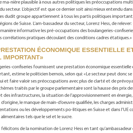
e ma-nière plausible à nous autres politiques les préoccupations mult
u secteur. L’objectif est que ce dernier soit ainsi mieux entendu dans
s dudit groupe appartiennent à tous les partis politiques important
régions de Suisse. L’am-bassadeur du secteur, Lorenz Hess, de releve
manière informative les pré-occupations des boulangeries-confiseries
es corrélations pratiques découlant des conditions cadres étatiques.»
PRESTATION ÉCONOMIQUE ESSENTIELLE E
L IMPORTANT»
eries-confiseries fournissent une prestation économique essentielle 
rtant, estime le politicien bernois, selon qui: «Le secteur peut donc 
 lui et faire valoir ses préoccupations avec plus de clarté et de prévoy
thèmes traités par le groupe parlementaire sont la hausse des prix de
t des infrastructures, la situation de l’approvisionnement en énergie, 
 d’origine, le manque de main-d’oeuvre qualifiée, les charges administ
ntations ou les développements po-litiques en Suisse et dans l’UE c
alimentaires tels que le sel et le sucre.
félicitons de la nomination de Lorenz Hess en tant qu’ambassadeur 