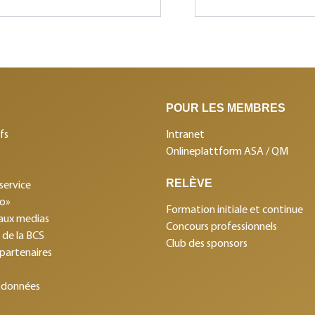
POUR LES MEMBRES
fs
Intranet
Onlineplattform ASA / QM
RELÈVE
service
mo»
Formation initiale et continue
aux medias
Concours professionnels
s de la BCS
Club des sponsors
 partenaires
 données