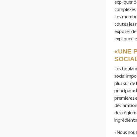
expliquer d
complexes d
Les membre
toutes les 
exposer de 
expliquer l
«UNE 
SOCIA
Les boulang
social impo
plus sûr de
principaux 
premières e
déclaration
des régleme
ingrédients 
«Nous nous 