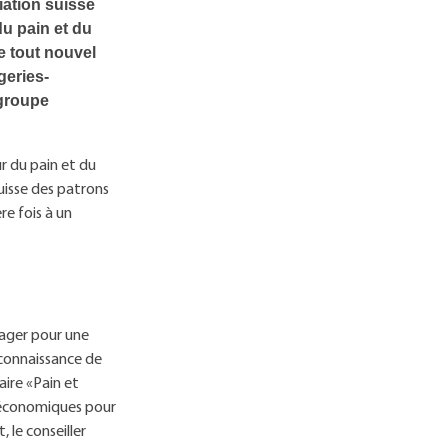
iation suisse
u pain et du
e tout nouvel
geries-
 groupe
r du pain et du
uisse des patrons
re fois à un
ngager pour une
connaissance de
ire «Pain et
o-économiques pour
 le conseiller