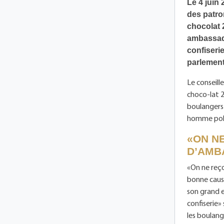
Le 4 juin
des patr
chocolat 
ambassade
confiseri
parlement
Le conseil
choco-lat 2
boulangers-
homme pol
«ON NE
D’AMB
«On ne reço
bonne caus
son grand 
confiserie»
les boulang