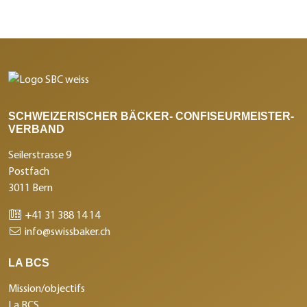
SCHWEIZERISCHER BÄCKER- CONFISEURMEISTER-
VERBAND
Seilerstrasse 9
Postfach
3011 Bern
+41 31 388 14 14
info@swissbaker.ch
LA BCS
Mission/objectifs
La BCS