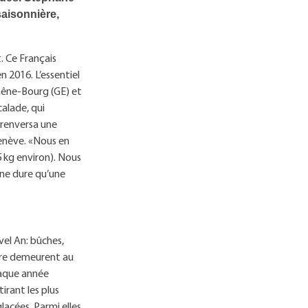
saisonnière,
. Ce Français
 2016. L’essentiel
hêne-Bourg (GE) et
calade, qui
renversa une
Genève. «Nous en
,5 kg environ). Nous
ne dure qu’une
el An: bûches,
urre demeurent au
haque année
irant les plus
lacées. Parmi elles,