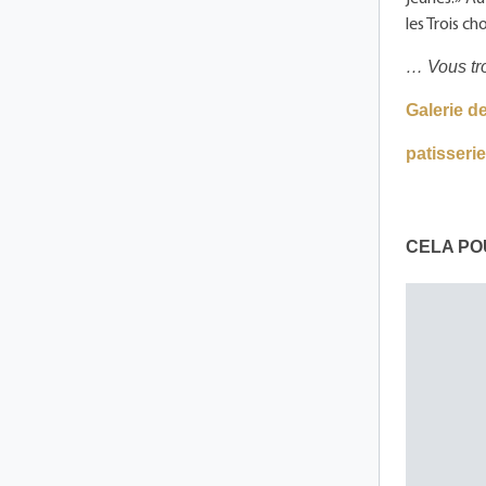
les Trois c
… Vous tr
Galerie 
patisseri
CELA PO