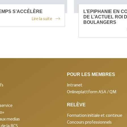
EMPS S’ACCÉLÈRE
L’EPIPHANIE EN C
DE L’ACTUEL ROI 
Lire la suite
BOULANGERS
POUR LES MEMBRES
fs
Intranet
Onlineplattform ASA / QM
RELÈVE
service
mo»
Formation initiale et continue
aux medias
Concours professionnels
s de la BCS