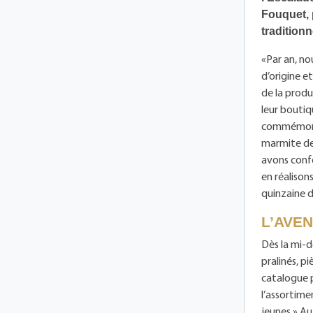
Fouquet, 
traditionn
«Par an, no
d’origine e
de la prod
leur boutiq
commémore 
marmite de 
avons confec
en réaliso
quinzaine d
L’AVE
Dès la mi-d
pralinés, p
catalogue 
l’assortime
jeunes.» Au