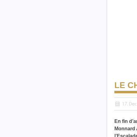
LE C
17. De
En fin d’a
Monnard A
l’Escalad