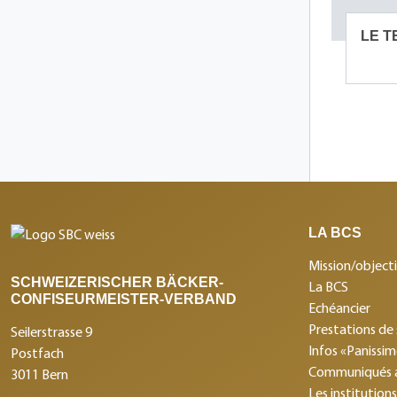
LE T
LA BCS
Mission/objecti
SCHWEIZERISCHER BÄCKER-
La BCS
CONFISEURMEISTER-VERBAND
Echéancier
Prestations de 
Seilerstrasse 9
Infos «Panissi
Postfach
Communiqués 
3011 Bern
Les institution