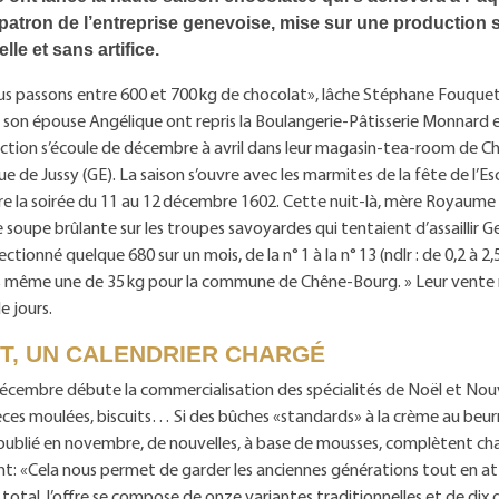
patron de l’entreprise genevoise, mise sur une production 
elle et sans artifice.
us passons entre 600 et 700 kg de chocolat», lâche Stéphane Fouquet
t son épouse Angélique ont repris la Boulangerie-Pâtisserie Monnard en
uction s’écoule de décembre à avril dans leur magasin-tea-room de C
ue de Jussy (GE). La saison s’ouvre avec les marmites de la fête de l’Es
la soirée du 11 au 12 décembre 1602. Cette nuit-là, mère Royaume 
soupe brûlante sur les troupes savoyardes qui tentaient d’assaillir 
tionné quelque 680 sur un mois, de la n° 1 à la n° 13 (ndlr : de 0,2 à 2
ns même une de 35 kg pour la commune de Chêne-Bourg. » Leur vente 
e jours.
NT, UN CALENDRIER CHARGÉ
écembre débute la commercialisation des spécialités de Noël et Nouv
ièces moulées, biscuits… Si des bûches «standards» à la crème au be
publié en novembre, de nouvelles, à base de mousses, complètent c
nt: «Cela nous permet de garder les anciennes générations tout en att
 total, l’offre se compose de onze variantes traditionnelles et de dix g