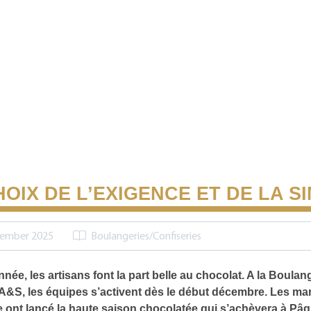
HOIX DE L’EXIGENCE ET DE LA SI
cember 2025
Boulangeries/Confiseries
nnée, les artisans font la part belle au chocolat. A la Boulan
&S, les équipes s’activent dès le début décembre. Les ma
e ont lancé la haute saison chocolatée qui s’achèvera à Pâ