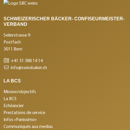
SCHWEIZERISCHER BÄCKER- CONFISEURMEISTER-
VERBAND
Seilerstrasse 9
Postfach
3011 Bern
+41 31 388 14 14
info@swissbaker.ch
LA BCS
Mission/objectifs
La BCS
Echéancier
Prestations de service
Infos «Panissimo»
Communiqués aux medias