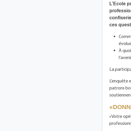
L’Ecole p
professio
confiseri
ces quest
Commen
évolue
À quoi
l’aveni
La particip
L’enquête e
patrons bou
soutiennen
«DONN
«Votre opin
professionn