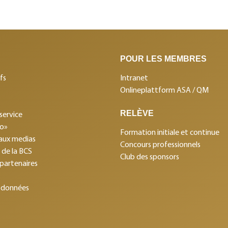
POUR LES MEMBRES
fs
Intranet
Onlineplattform ASA / QM
RELÈVE
service
mo»
Formation initiale et continue
aux medias
Concours professionnels
s de la BCS
Club des sponsors
 partenaires
 données