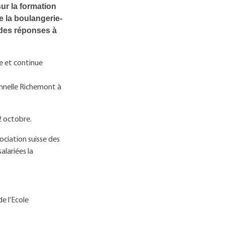
ur la formation
e la boulangerie-
 des réponses à
e et continue
onnelle Richemont à
2 octobre.
ociation suisse des
alariées la
e l’Ecole