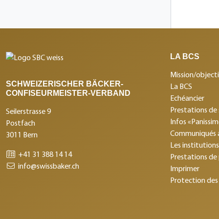
LA BCS
Mission/objecti
SCHWEIZERISCHER BÄCKER-
La BCS
CONFISEURMEISTER-VERBAND
Echéancier
Prestations de 
Seilerstrasse 9
Infos «Panissi
Postfach
Communiqués 
3011 Bern
Les institution
+41 31 388 14 14
Prestations de
info@swissbaker.ch
Imprimer
Protection des