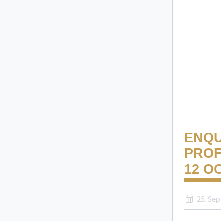
ENQU
PROF
12 O
25. Se