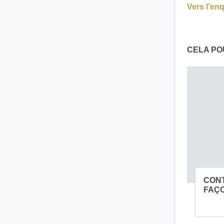
Vers l’e
CELA PO
CONT
FAÇO