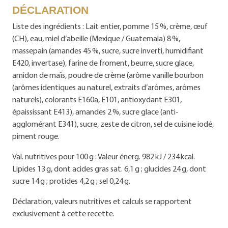
DÉCLARATION
Liste des ingrédients : Lait entier, pomme 15 %, crème, œuf
(CH), eau, miel d’abeille (Mexique / Guatemala) 8 %,
massepain (amandes 45 %, sucre, sucre inverti, humidifiant
E420, invertase), farine de froment, beurre, sucre glace,
amidon de maïs, poudre de crème (arôme vanille bourbon
(arômes identiques au naturel, extraits d’arômes, arômes
naturels), colorants E160a, E101, antioxydant E301,
épaississant E413), amandes 2 %, sucre glace (anti-
agglomérant E341), sucre, zeste de citron, sel de cuisine iodé,
piment rouge.
Val. nutritives pour 100 g : Valeur énerg. 982 kJ / 234 kcal.
Lipides 13 g, dont acides gras sat. 6,1 g ; glucides 24 g, dont
sucre 14 g ; protides 4,2 g ; sel 0,24 g.
Déclaration, valeurs nutritives et calculs se rapportent
exclusivement à cette recette.