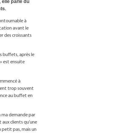
 elle parle du
ts.
contournable à
tation avant le
er des croissants
s buffets, après le
t» est ensuite
 commencé à
aient trop souvent
ence au buffet en
e à ma demande par
t aux clients qu’une
n petit pas, mais un