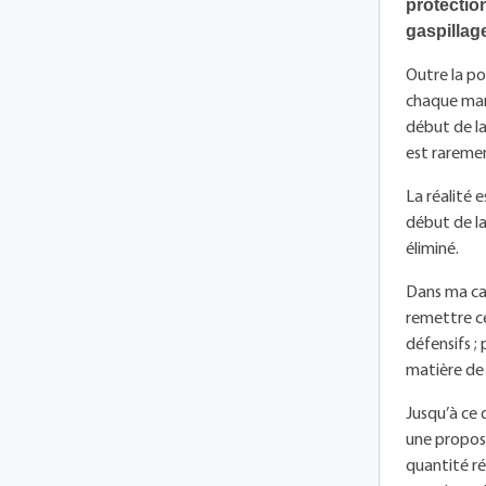
protectio
gaspillag
Outre la po
chaque mani
début de la
est raremen
La réalité e
début de la
éliminé.
Dans ma car
remettre ce
défensifs ;
matière de 
Jusqu’à ce
une proposi
quantité ré