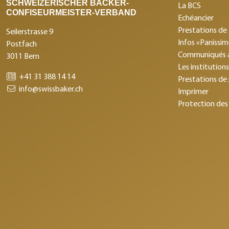
SCHWEIZERISCHER BÄCKER-
La BCS
CONFISEURMEISTER-VERBAND
Echéancier
Prestations de 
Seilerstrasse 9
Infos «Panissi
Postfach
Communiqués 
3011 Bern
Les institution
+41 31 388 14 14
Prestations de
info@swissbaker.ch
Imprimer
Protection des