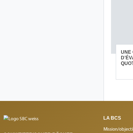
UNE
D’ÉV
QUOT
LA BCS
Mission/objecti