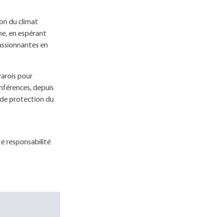
ion du climat
me, en espérant
passionnantes en
varois pour
onférences, depuis
s de protection du
te responsabilité