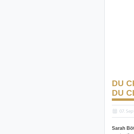
DU C
DU C
07. Se
Sarah Böt