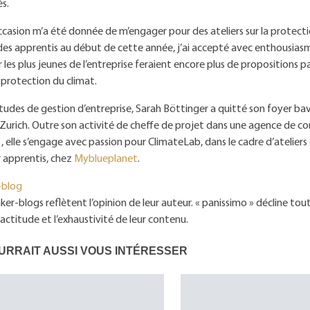
s.
ccasion m’a été donnée de m’engager pour des ateliers sur la protect
des apprentis au début de cette année, j’ai accepté avec enthousias
ir les plus jeunes de l’entreprise feraient encore plus de propositions 
protection du climat.
tudes de gestion d’entreprise, Sarah Böttinger a quitté son foyer ba
 à Zurich. Outre son activité de cheffe de projet dans une agence de c
 elle s’engage avec passion pour ClimateLab, dans le cadre d’atelier
 apprentis, chez
Myblueplanet
.
-blog
ker-blogs reflètent l’opinion de leur auteur. « panissimo » décline tou
xactitude et l’exhaustivité de leur contenu.
URRAIT AUSSI VOUS INTÉRESSER