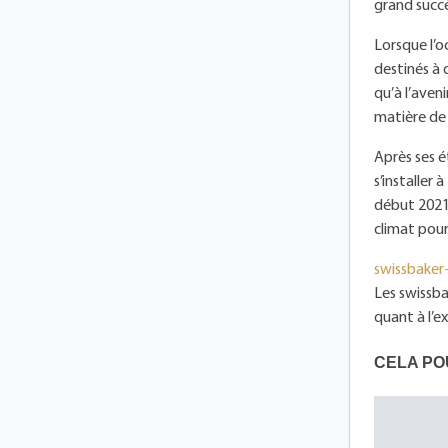
grand succè
Lorsque l’o
destinés à 
qu’à l’aven
matière de 
Après ses é
s’installer
début 2021,
climat pour
swissbaker
Les swissba
quant à l’e
CELA PO