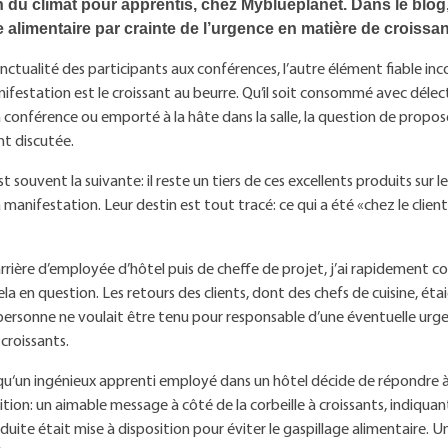
n du climat pour apprentis, chez Myblueplanet. Dans le blog,
e alimentaire par crainte de l’urgence en matière de croissan
nctualité des participants aux conférences, l’autre élément fiable in
festation est le croissant au beurre. Qu’il soit consommé avec délec
 conférence ou emporté à la hâte dans la salle, la question de propos
t discutée.
st souvent la suivante: il reste un tiers de ces excellents produits sur le
 manifestation. Leur destin est tout tracé: ce qui a été «chez le clien
rière d’employée d’hôtel puis de cheffe de projet, j’ai rapidement
la en question. Les retours des clients, dont des chefs de cuisine, ét
 personne ne voulait être tenu pour responsable d’une éventuelle urg
croissants.
 qu‘un ingénieux apprenti employé dans un hôtel décide de répondr
tion: un aimable message à côté de la corbeille à croissants, indiquan
duite était mise à disposition pour éviter le gaspillage alimentaire. U