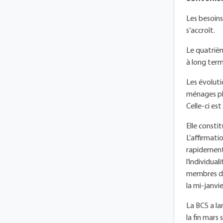
Les besoin
s’accroît.
Le quatrièm
à long term
Les évoluti
ménages plu
Celle-ci es
Elle consti
L’affirmati
rapidement 
l’individua
membres de 
la mi-janvie
La BCS a la
la fin mars