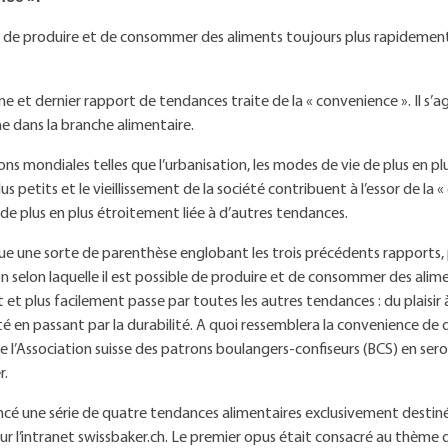
s de produire et de consommer des aliments toujours plus rapidemen
e et dernier rapport de tendances traite de la « convenience ». Il s’
e dans la branche alimentaire.
ons mondiales telles que l’urbanisation, les modes de vie de plus en plu
s petits et le vieillissement de la société contribuent à l’essor de la 
t de plus en plus étroitement liée à d’autres tendances.
tue une sorte de parenthèse englobant les trois précédents rapports,
on selon laquelle il est possible de produire et de consommer des alim
et plus facilement passe par toutes les autres tendances : du plaisir à
lité en passant par la durabilité. A quoi ressemblera la convenience de
l’Association suisse des patrons boulangers-confiseurs (BCS) en se
r.
ncé une série de quatre tendances alimentaires exclusivement destin
 sur l’intranet swissbaker.ch. Le premier opus était consacré au thème d