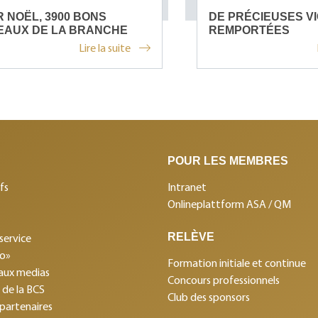
 NOËL, 3900 BONS
DE PRÉCIEUSES V
EAUX DE LA BRANCHE
REMPORTÉES
Lire la suite
POUR LES MEMBRES
fs
Intranet
Onlineplattform ASA / QM
RELÈVE
service
mo»
Formation initiale et continue
aux medias
Concours professionnels
s de la BCS
Club des sponsors
 partenaires