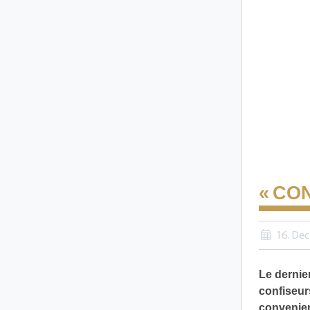
« CO
16. De
Le dernie
confiseurs
convenien