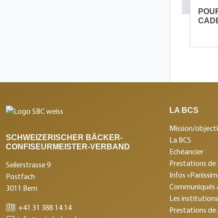
POUR
CAD
LA BCS
Mission/objecti
SCHWEIZERISCHER BÄCKER-
La BCS
CONFISEURMEISTER-VERBAND
Echéancier
Prestations de 
Seilerstrasse 9
Infos «Panissi
Postfach
Communiqués 
3011 Bern
Les institution
+41 31 388 14 14
Prestations de