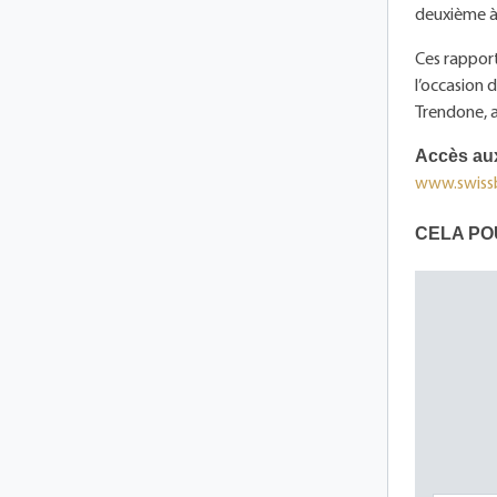
deuxième à 
Ces rapport
l’occasion 
Trendone, a
Accès aux
www.swissb
CELA PO