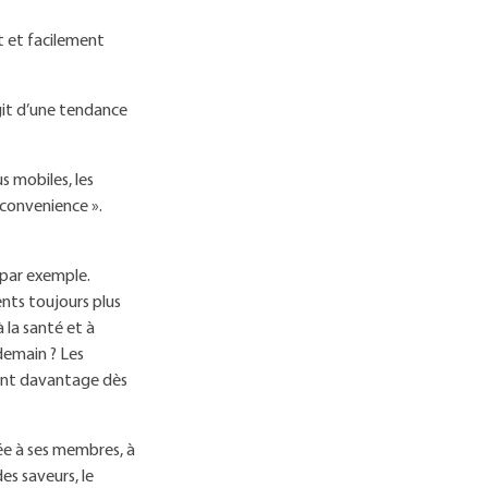
t et facilement
agit d’une tendance
s mobiles, les
« convenience ».
 par exemple.
ents toujours plus
 la santé et à
 demain ? Les
ront davantage dès
ée à ses membres, à
es saveurs, le