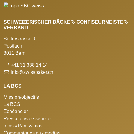
SCHWEIZERISCHER BÄCKER- CONFISEURMEISTER-
VERBAND
Seilerstrasse 9
Postfach
3011 Bern
+41 31 388 14 14
info@swissbaker.ch
LA BCS
Mission/objectifs
La BCS
Echéancier
Prestations de service
Infos «Panissimo»
Communiqués aux medias