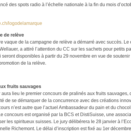
ncé des spots radio à l’échelle nationale à la fin du mois d’octo
e.ch/logodelamarque
 de relève
e vaque de la campagne de relève a démarré avec succès. Le d
ellauer, a attiré l’attention du CC sur les sachets pour petits 
i seront disponibles à partir du 29 novembre en vue de souteni
promotion de la relève.
aux fruits sauvages
r aura lieu le premier concours de pralinés aux fruits sauvages, q
ité de se démarquer de la concurrence avec des créations innova
ours n’est autre que l’actuel Ambassadeur du pain et du chocola
e concours est organisé par la BCS et DistiSuisse, une associa
r les spiritueux suisses. Le jury délibérera le 28 janvier à l’Ec
nelle Richemont. Le délai d’inscription est fixé au 1er décembre