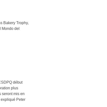
ss Bakery Trophy,
el Mondo del
a CSDPQ début
ration plus
s seront mis en
 expliqué Peter