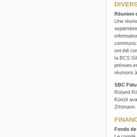
DIVER
Réunion d
Une réunio
septembre 
informatio
communicat
ont été con
la BCS Sil
prévues en
réunions à
SBC Fiduc
Roland Räb
Künzli ava
Zihlmann.
FINAN
Fonds de 
Le comité 