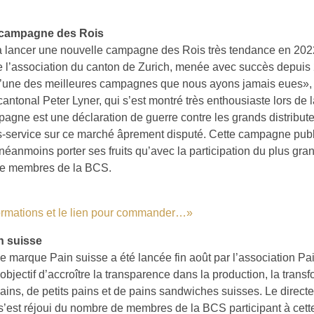
 campagne des Rois
lancer une nouvelle campagne des Rois très tendance en 2022.
e l’association du canton de Zurich, menée avec succès depuis 
L’une des meilleures campagnes que nous ayons jamais eues», 
cantonal Peter Lyner, qui s’est montré très enthousiaste lors de
agne est une déclaration de guerre contre les grands distribute
s-service sur ce marché âprement disputé. Cette campagne publi
néanmoins porter ses fruits qu’avec la participation du plus gr
de membres de la BCS.
formations et le lien pour commander…»
n suisse
e marque Pain suisse a été lancée fin août par l’association Pa
objectif d’accroître la transparence dans la production, la transf
ains, de petits pains et de pains sandwiches suisses. Le direct
s’est réjoui du nombre de membres de la BCS participant à cet