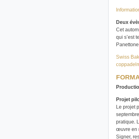
Informatio
Deux évè
Cet autom
qui s’est 
Panettone,
Swiss Ba
coppadelm
FORMA
Producti
Projet pil
Le projet 
septembre.
pratique. 
œuvre en n
Signer, re