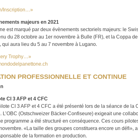
n/Inscription…»
nements majeurs en 2021
ne est marqué par deux évènements sectoriels majeurs: le Swi
tenu du 28 octobre au 1er novembre à Bulle (FR), et la Coppa d
 qui aura lieu du 5 au 7 novembre à Lugano.
kery Trophy…»
ondodelpanettone.ch
TION PROFESSIONNELLE ET CONTINUE
on
ote CI 3 AFP et 4 CFC
pilote CI 3 AFP et 4 CFC a été présenté lors de la séance de l
 L’OBC (Ostschweizer Bäcker-Confiseure) exigeait une collabo
Le programme a été structuré en conséquence. Ces cours pilote
ovembre. «La taille des groupes constituera encore un défi», a
sponsable de la formation en production.