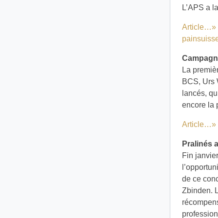
L’APS a la
Article…»
painsuiss
Campagne
La premièr
BCS, Urs W
lancés, qu
encore la 
Article…»
Pralinés 
Fin janvie
l’opportun
de ce conc
Zbinden. L
récompense
profession