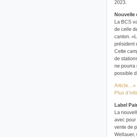
2023.
Nouvelle
La BCS va 
de celle d
canton. «
président 
Cette camp
de station
ne pourra 
possible 
Article…»
Plus d’in
Label Pai
La nouvell
avec pour 
vente de p
Wellauer, 