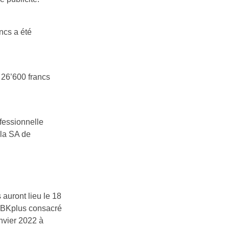
ncs a été
 26’600 francs
ofessionnelle
 la SA de
 auront lieu le 18
 FBKplus consacré
anvier 2022 à