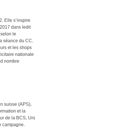
 Elle s’inspire
2017 dans ledit
selon le
 la séance du CC.
urs et les shops
citaire nationale
and nombre
in suisse (APS),
ormation et la
eur de la BCS, Urs
te campagne.