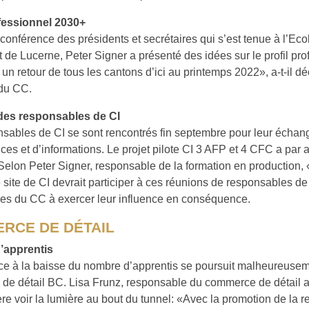
ofessionnel 2030+
 conférence des présidents et secrétaires qui s’est tenue à l’Eco
de Lucerne, Peter Signer a présenté des idées sur le profil pr
 un retour de tous les cantons d’ici au printemps 2022», a-t-il d
du CC.
des responsables de CI
sables de CI se sont rencontrés fin septembre pour leur échan
ces et d’informations. Le projet pilote CI 3 AFP et 4 CFC a par a
Selon Peter Signer, responsable de la formation en production,
site de CI devrait participer à ces réunions de responsables de 
es du CC à exercer leur influence en conséquence.
RCE DE DÉTAIL
’apprentis
ce à la baisse du nombre d’apprentis se poursuit malheureusem
e détail BC. Lisa Frunz, responsable du commerce de détail a
e voir la lumière au bout du tunnel: «Avec la promotion de la r