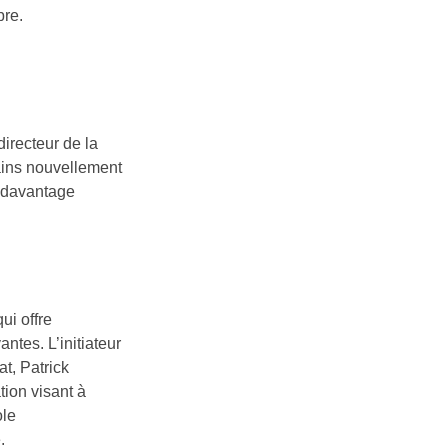
bre.
irecteur de la
pains nouvellement
r davantage
ui offre
ntes. L’initiateur
t, Patrick
tion visant à
ole
.