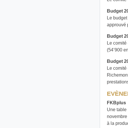
Budget 20
Le budget 
approuvé p
Budget 2
Le comité 
(54’900 en
Budget 2
Le comité 
Richemont,
prestation
EVÈNE
FKBplus
Une table 
novembre s
à la produ