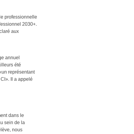
le professionnelle
ofessionnel 2030+.
éclaré aux
ge annuel
illeurs été
 «un représentant
CI». Il a appelé
ent dans le
u sein de la
elève, nous