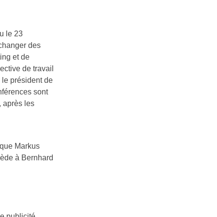
u le 23
échanger des
ing et de
ctive de travail
é le président de
nférences sont
, après les
t que Markus
ccède à Bernhard
e publicité.