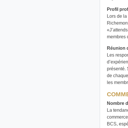
Profil pr
Lors de la
Richemont 
«J’attends
membres 
Réunion 
Les respon
d’expérien
présenté. 
de chaque 
les membr
COMME
Nombre d
La tendan
commerce d
BCS, espèr