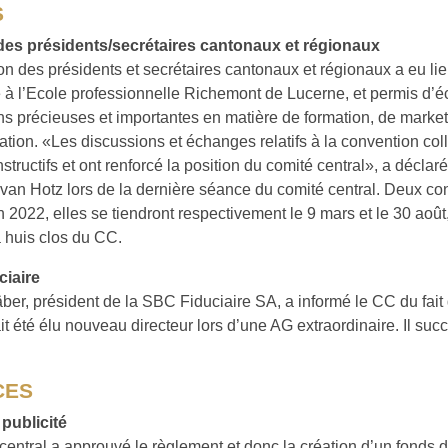
S
es présidents/secrétaires cantonaux et régionaux
n des présidents et secrétaires cantonaux et régionaux a eu lie
à l’Ecole professionnelle Richemont de Lucerne, et permis d’
ns précieuses et importantes en matière de formation, de market
ion. «Les discussions et échanges relatifs à la convention colle
structifs et ont renforcé la position du comité central», a déclar
van Hotz lors de la dernière séance du comité central. Deux co
 2022, elles se tiendront respectivement le 9 mars et le 30 août
 huis clos du CC.
iaire
er, président de la SBC Fiduciaire SA, a informé le CC du fai
it été élu nouveau directeur lors d’une AG extraordinaire. Il su
CES
publicité
central a approuvé le règlement et donc la création d’un fonds d