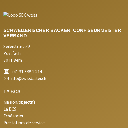
SCHWEIZERISCHER BÄCKER- CONFISEURMEISTER-
VERBAND
Seilerstrasse 9
Postfach
3011 Bern
+41 31 388 14 14
info@swissbaker.ch
LA BCS
Mission/objectifs
La BCS
Echéancier
Prestations de service