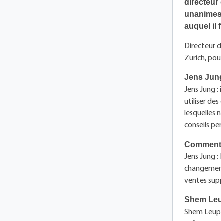
directeur
unanimes: 
auquel il
Directeur d
Zurich, pou
Jens Jung
Jens Jung : 
utiliser des
lesquelles 
conseils pe
Comment l
Jens Jung :
changement 
ventes sup
Shem Leu
Shem Leupin 