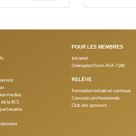
POUR LES MEMBRES
fs
Intranet
Onlineplattform ASA / QM
RELÈVE
service
mo»
Formation initiale et continue
aux medias
Concours professionnels
s de la BCS
Club des sponsors
 partenaires
 données