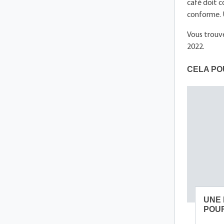
café doit c
conforme. U
Vous trouve
2022.
CELA PO
UNE 
POUR