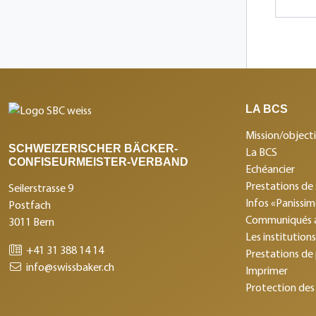
LA BCS
Mission/objecti
SCHWEIZERISCHER BÄCKER-
La BCS
CONFISEURMEISTER-VERBAND
Echéancier
Prestations de 
Seilerstrasse 9
Infos «Panissi
Postfach
Communiqués 
3011 Bern
Les institution
+41 31 388 14 14
Prestations de
info@swissbaker.ch
Imprimer
Protection des