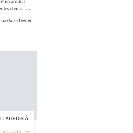
ent un produit
 les clients. …..
o» du 25 février
LLAGEOIS À
Lire la suite