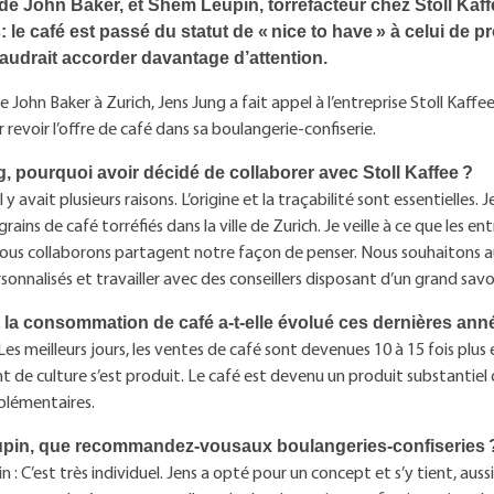
 de John Baker, et Shem Leupin, torréfacteur chez Stoll Kaff
le café est passé du statut de « nice to have » à celui de p
 faudrait accorder davantage d’attention.
e John Baker à Zurich, Jens Jung a fait appel à l’entreprise Stoll Kaff
r revoir l’offre de café dans sa boulangerie-confiserie.
, pourquoi avoir décidé de collaborer avec Stoll Kaffee ?
il y avait plusieurs raisons. L’origine et la traçabilité sont essentielles. 
 grains de café torréfiés dans la ville de Zurich. Je veille à ce que les en
nous collaborons partagent notre façon de penser. Nous souhaitons au
rsonnalisés et travailler avec des conseillers disposant d’un grand savoi
a consommation de café a-t-elle évolué ces dernières ann
 Les meilleurs jours, les ventes de café sont devenues 10 à 15 fois plus
de culture s’est produit. Le café est devenu un produit substantiel 
plémentaires.
pin, que recommandez-vousaux boulangeries-confiseries 
: C’est très individuel. Jens a opté pour un concept et s’y tient, aussi 