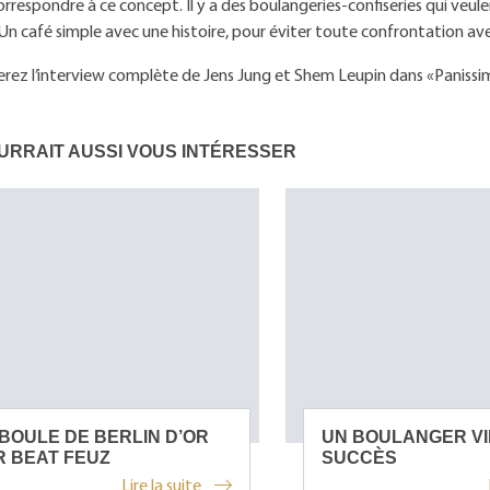
orrespondre à ce concept. Il y a des boulangeries-confiseries qui veul
n café simple avec une histoire, pour éviter toute confrontation avec
rez l’interview complète de Jens Jung et Shem Leupin dans «Panissim
URRAIT AUSSI VOUS INTÉRESSER
BOULE DE BERLIN D’OR
UN BOULANGER VI
 BEAT FEUZ
SUCCÈS
Lire la suite