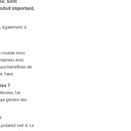
ee, sont
roduit important,
ee, également à
Je voulais donc
treprises avec
ssi bénéficier de
r-faire.
ées ?
 élevées. Un
qui génère des
?
polarisé soit-il. Le