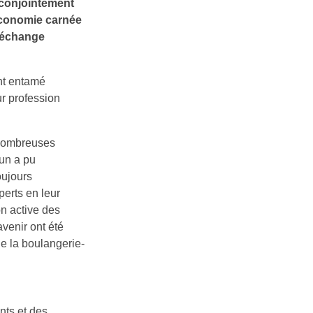
 conjointement
’économie carnée
 échange
nt entamé
ur profession
 nombreuses
cun a pu
oujours
perts en leur
on active des
venir ont été
e la boulangerie-
ants et des