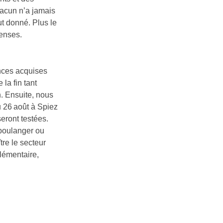
hacun n’a jamais
ut donné. Plus le
tenses.
ances acquises
la fin tant
n. Ensuite, nous
u 26 août à Spiez
eront testées.
 boulanger ou
re le secteur
plémentaire,