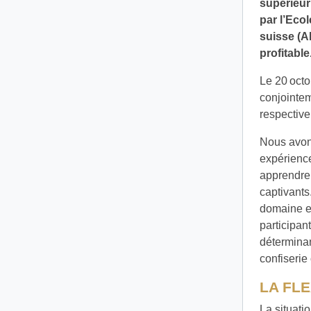
supérieur
par l’Eco
suisse (A
profitable
Le 20 oct
conjointem
respective
Nous avons
expérience
apprendre 
captivants
domaine en 
participan
déterminan
confiserie
LA FLE
La situatio