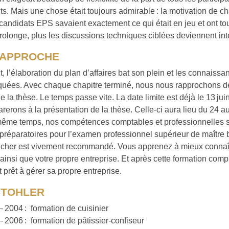
s. Mais une chose était toujours admirable : la motivation de c
s candidats EPS savaient exactement ce qui était en jeu et ont to
rolonge, plus les discussions techniques ciblées deviennent in
N APPROCHE
, l’élaboration du plan d’affaires bat son plein et les connaiss
quées. Avec chaque chapitre terminé, nous nous rapprochons de 
e la thèse. Le temps passe vite. La date limite est déjà le 13 jui
rerons à la présentation de la thèse. Celle-ci aura lieu du 24 a
même temps, nos compétences comptables et professionnelles s
préparatoires pour l’examen professionnel supérieur de maître
ucher est vivement recommandé. Vous apprenez à mieux connaît
ainsi que votre propre entreprise. Et après cette formation com
 prêt à gérer sa propre entreprise.
STOHLER
– 2004 : formation de cuisinier
– 2006 : formation de pâtissier-confiseur