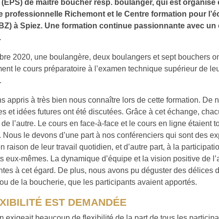
 (EPS) de maître boucher resp. boulanger, qui est organisé
le professionnelle Richemont et le Centre formation pour l
BZ) à Spiez. Une formation continue passionnante avec un
.
obre 2020, une boulangère, deux boulangers et sept bouchers o
ent le cours préparatoire à l’examen technique supérieur de le
.
 appris à très bien nous connaître lors de cette formation. De
s et idées futures ont été discutées. Grâce à cet échange, cha
de l’autre. Le cours en face-à-face et le cours en ligne étaient t
. Nous le devons d’une part à nos conférenciers qui sont des ex
raison de leur travail quotidien, et d’autre part, à la participati
ts eux-mêmes. La dynamique d’équipe et la vision positive de l’a
tes à cet égard. De plus, nous avons pu déguster des délices d
 ou de la boucherie, que les participants avaient apportés.
XIBILITÉ EST DEMANDÉE
n exigeait beaucoup de flexibilité de la part de tous les particip