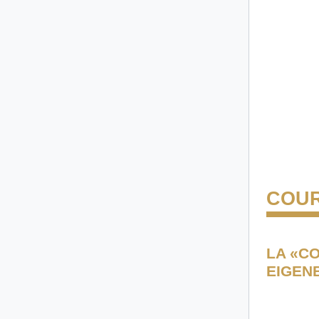
COUR
LA «C
EIGEN