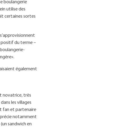
de boulangerie
in utilise des
it certaines sortes
 s’approvisionnent
 positif du terme –
 boulangerie-
angère».
faisaient également
 novatrice, très
dans les villages
nt fan et partenaire
 apprécie notamment
» (un sandwich en