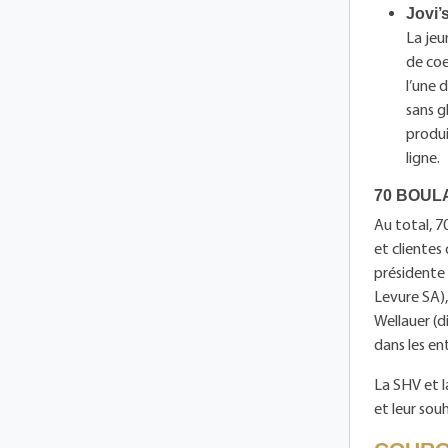
Jovi’
La jeu
de coe
l’une 
sans g
produi
ligne.
70 BOUL
Au total, 7
et clientes
présidente 
Levure SA),
Wellauer (d
dans les en
La SHV et l
et leur souh