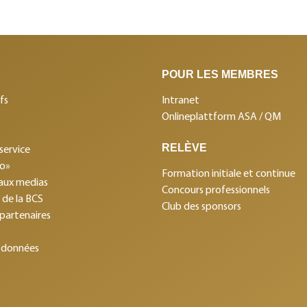
POUR LES MEMBRES
fs
Intranet
Onlineplattform ASA / QM
RELÈVE
service
mo»
Formation initiale et continue
aux medias
Concours professionnels
s de la BCS
Club des sponsors
 partenaires
 données