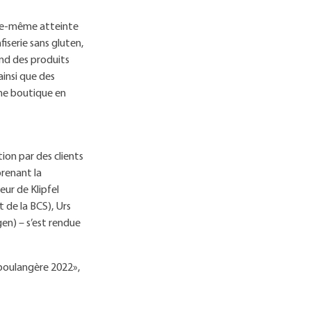
elle-même atteinte
fiserie sans gluten,
end des produits
ainsi que des
une boutique en
ion par des clients
prenant la
ur de Klipfel
 de la BCS), Urs
en) – s’est rendue
e boulangère 2022»,