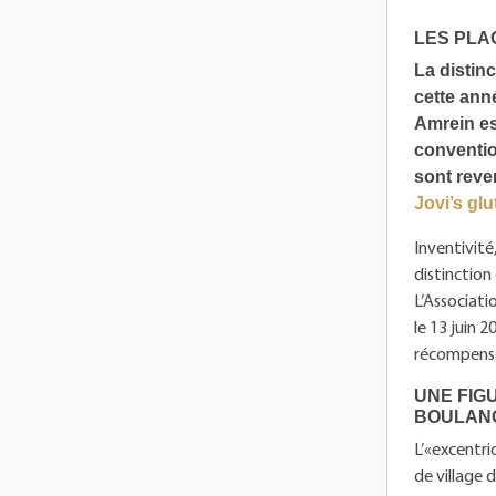
LES PLA
La distin
cette ann
Amrein es
conventio
sont rev
Jovi’s gl
Inventivité
distinction
L’Associati
le 13 juin 
récompense 
UNE FIG
BOULANG
L’«excentri
de village 