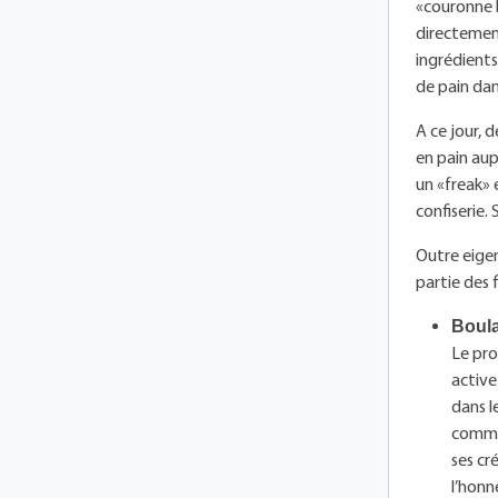
«couronne b
directement
ingrédients
de pain dan
A ce jour, 
en pain aup
un «freak» 
confiserie.
Outre eige
partie des 
Boula
Le pro
active
dans l
commer
ses cr
l’honn