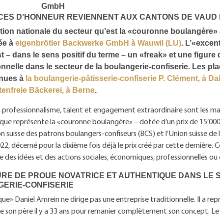
GmbH
CES D’HONNEUR REVIENNENT AUX CANTONS DE VAUD 
ction nationale du secteur qu’est la «couronne boulangère» 
ée à
eigenbrötler Backwerke GmbH à Wauwil (LU)
. L’«excen
t – dans le sens positif du terme – un «freak» et une figure
nnelle dans le secteur de la boulangerie-confiserie. Les p
enues à
la boulangerie-pâtisserie-confiserie P. Clément, à Da
utenfreie Bäckerei, à Berne
.
, professionnalisme, talent et engagement extraordinaire sont les ma
 que représente la «couronne boulangère» – dotée d’un prix de 15’000
on suisse des patrons boulangers-confiseurs (BCS) et l’Union suisse de 
2022, décerné pour la dixième fois déjà le prix créé par cette dernière. 
des idées et des actions sociales, économiques, professionnelles ou
URE DE PROUE NOVATRICE ET AUTHENTIQUE DANS LE 
ERIE-CONFISERIE
que» Daniel Amrein ne dirige pas une entreprise traditionnelle. Il a repr
de son père il y a 33 ans pour remanier complètement son concept. Le 