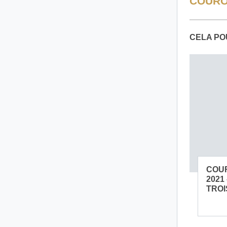
COURO
CELA PO
COU
2021
TROI