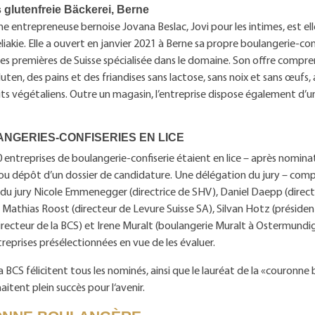
s glutenfreie Bäckerei, Berne
ne entrepreneuse bernoise Jovana Beslac, Jovi pour les intimes, est 
liakie. Elle a ouvert en janvier 2021 à Berne sa propre boulangerie-con
des premières de Suisse spécialisée dans le domaine. Son offre compr
luten, des pains et des friandises sans lactose, sans noix et sans œufs, 
ts végétaliens. Outre un magasin, l’entreprise dispose également d’
ANGERIES-CONFISERIES EN LICE
0 entreprises de boulangerie-confiserie étaient en lice – après nominat
 ou dépôt d’un dossier de candidature. Une délégation du jury – com
du jury Nicole Emmenegger (directrice de SHV), Daniel Daepp (directe
 Mathias Roost (directeur de Levure Suisse SA), Silvan Hotz (président
irecteur de la BCS) et Irene Muralt (boulangerie Muralt à Ostermundig
treprises présélectionnées en vue de les évaluer.
a BCS félicitent tous les nominés, ainsi que le lauréat de la «couronn
aitent plein succès pour l‘avenir.