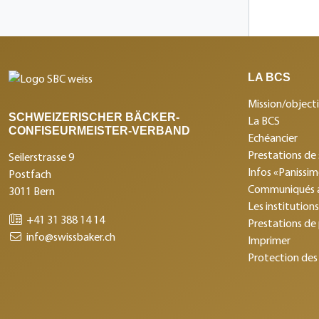
LA BCS
Mission/objecti
SCHWEIZERISCHER BÄCKER-
La BCS
CONFISEURMEISTER-VERBAND
Echéancier
Prestations de 
Seilerstrasse 9
Infos «Panissi
Postfach
Communiqués 
3011 Bern
Les institution
+41 31 388 14 14
Prestations de
info@swissbaker.ch
Imprimer
Protection des