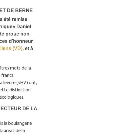
ET DE BERNE
a été remise
trique» Daniel
 de proue non
laces d’honneur
illens (VD)
, et à
îtres mots de la
 francs.
la levure (SHV) ont,
Cette distinction
 écologiques.
SECTEUR DE LA
is la boulangerie
lauréat de la