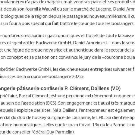
oulangère» n’a pas de magasin, mais vend ses pains et ses produits 
 depuis son fournil à Wauwil ou sur le marché de Lucerne. Daniel Amre
 biologiques de la région depuis le passage au nouveau millénaire. Il cu
s un four à bois spécial qui fait battre le cœur de tous les boulangers.
de nombreux restaurants gastronomiques et hôtels de toute la Suisse
rès d’eigenbrötler Backwerke GmbH. Daniel Amrein est – dans le sens
et une figure de proue novatrice et authentique dans le secteur de la
 Son concept et sa passion ont convaincu le jury de la «couronne boul
nbrötler Backwerke GmbH, les deux heureuses entreprises suivantes 
finalistes de la «couronne boulangère 2022»:
ngerie-pâtisserie-confiserie P. Clément, Daillens (VD)
priétaire, Pascal Clément, est une personne extrêmement engagée et
 au sein de l’association (BCS). Son engagement est aussi très marqué 
esquels il exploite des sites. Né à Daillens, l’entrepreneur est égaleme
cial du club de hockey sur glace de Lausanne, le LHC. Sa clientèle
éations humoristiques, telles que le «pain Covid-19» ou le «Parme-Lin
eur du conseiller fédéral Guy Parmelin).