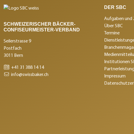
DER SBC
Aufgaben und 
SCHWEIZERISCHER BÄCKER-
Über SBC
CONFISEURMEISTER-VERBAND
Termine
Dienstleistunge
Seilerstrasse 9
Branchenmagaz
Postfach
Medienmitteil
3011 Bern
Institutionen 
+41 31 388 14 14
Partnerleistun
info@swissbaker.ch
Impressum
Datenschutzer