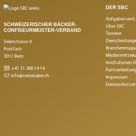
DER SBC
Aufgaben und 
SCHWEIZERISCHER BÄCKER-
Über SBC
CONFISEURMEISTER-VERBAND
Termine
Dienstleistunge
Seilerstrasse 9
Branchenmagaz
Postfach
Medienmitteil
3011 Bern
Institutionen 
+41 31 388 14 14
Partnerleistun
info@swissbaker.ch
Impressum
Datenschutzer