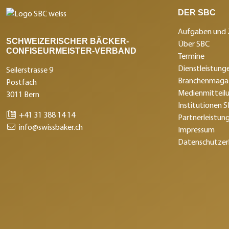
DER SBC
Aufgaben und 
SCHWEIZERISCHER BÄCKER-
Über SBC
CONFISEURMEISTER-VERBAND
Termine
Dienstleistunge
Seilerstrasse 9
Branchenmagaz
Postfach
Medienmitteil
3011 Bern
Institutionen 
+41 31 388 14 14
Partnerleistun
info@swissbaker.ch
Impressum
Datenschutzer