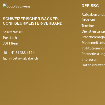
DER SBC
Aufgaben und 
SCHWEIZERISCHER BÄCKER-
Über SBC
CONFISEURMEISTER-VERBAND
Termine
Dienstleistunge
Seilerstrasse 9
Branchenmagaz
Postfach
Medienmitteil
3011 Bern
Institutionen 
+41 31 388 14 14
Partnerleistun
info@swissbaker.ch
Impressum
Datenschutzer