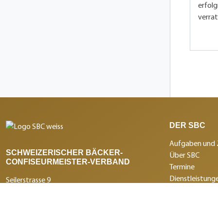
erfolg
verrat
DER SBC
Aufgaben und 
SCHWEIZERISCHER BÄCKER-
Über SBC
CONFISEURMEISTER-VERBAND
Termine
Dienstleistunge
Seilerstrasse 9
Branchenmagaz
Postfach
Medienmitteil
3011 Bern
Institutionen 