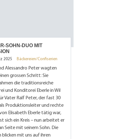
R-SOHN-DUO MIT
SION
rz 2025
Bäckereien/Confiserien
und Alessandro Peter wagten
inen grossen Schritt: Sie
ahmen die traditionsreiche
ei und Konditorei Eberle in Wil
Für Vater Ralf Peter, der fast 30
als Produktionsleiter und rechte
on Elisabeth Eberle tätig war,
sst sich ein Kreis – nun arbeitet er
an Seite mit seinem Sohn. Die
 blicken mit uns auf ihren