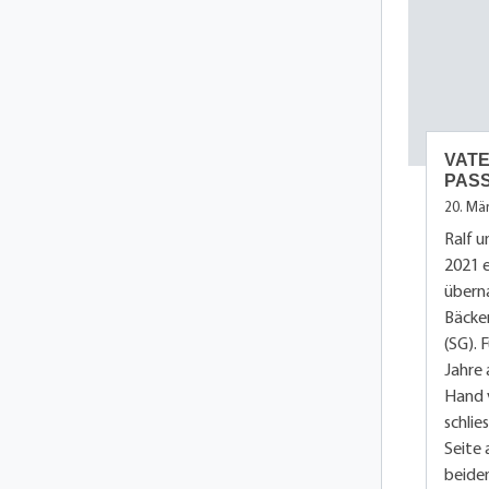
VATE
PAS
20. Mä
Ralf 
2021 e
übern
Bäcker
(SG). 
Jahre 
Hand v
schlie
Seite 
beiden