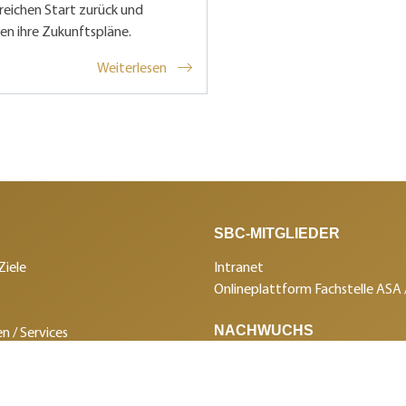
reichen Start zurück und
en ihre Zukunftspläne.
Weiterlesen
SBC-MITGLIEDER
Ziele
Intranet
Onlineplattform Fachstelle ASA
NACHWUCHS
n / Services
in Panissimo
Aus- und Weiterbildung
ungen
Berufswettkämpfe
SBC