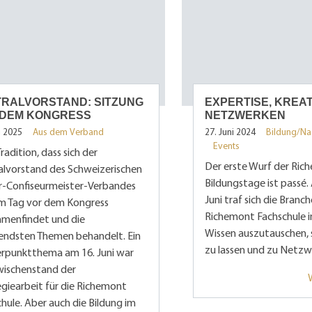
TRALVORSTAND: SITZUNG
EXPERTISE, KREAT
 DEM KONGRESS
NETZWERKEN
i 2025
Aus dem Verband
27. Juni 2024
Bildung/N
Events
Tradition, dass sich der
Der erste Wurf der Ric
alvorstand des Schweizerischen
Bildungstage ist passé.
r-Confiseurmeister-Verbandes
Juni traf sich die Branc
m Tag vor dem Kongress
Richemont Fachschule i
menfindet und die
Wissen auszutauschen, s
endsten Themen behandelt. Ein
zu lassen und zu Netzw
rpunktthema am 16. Juni war
wischenstand der
giearbeit für die Richemont
hule. Aber auch die Bildung im