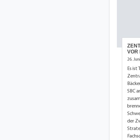
ZEN
VOR
26. Jun
Es ist 
Zentr
Bäcke
SBC a
zusam
brenn
Schwe
der Z
Strate
Fachsc