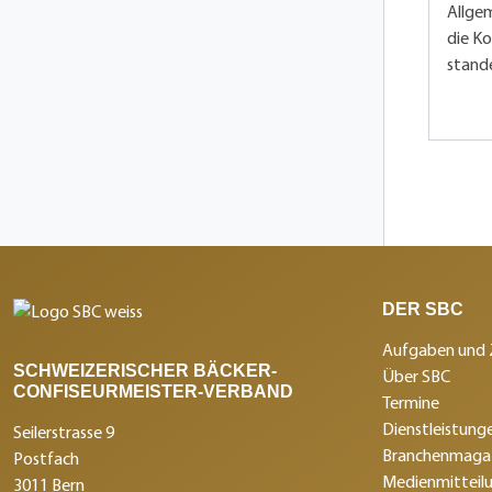
Allgem
die K
stande
DER SBC
Aufgaben und 
SCHWEIZERISCHER BÄCKER-
Über SBC
CONFISEURMEISTER-VERBAND
Termine
Dienstleistunge
Seilerstrasse 9
Branchenmagaz
Postfach
Medienmitteil
3011 Bern