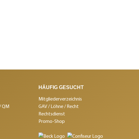
HÄUFIG GESUCHT
Mitgliederverzeichnis
 / QM
GAV / Löhne / Recht
Rechtsdienst
Promo-Shop