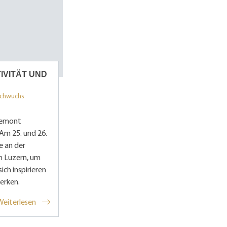
IVITÄT UND
achwuchs
hemont
 Am 25. und 26.
he an der
n Luzern, um
ich inspirieren
erken.
Weiterlesen