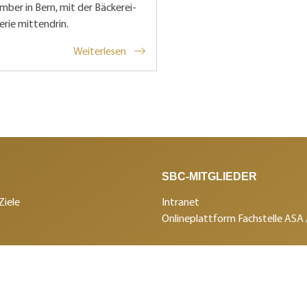
ber in Bern, mit der Bäckerei-
erie mittendrin.
Weiterlesen
SBC-MITGLIEDER
Ziele
Intranet
Onlineplattform Fachstelle ASA
NACHWUCHS
n / Services
in Panissimo
Aus- und Weiterbildung
ungen
Berufswettkämpfe
SBC