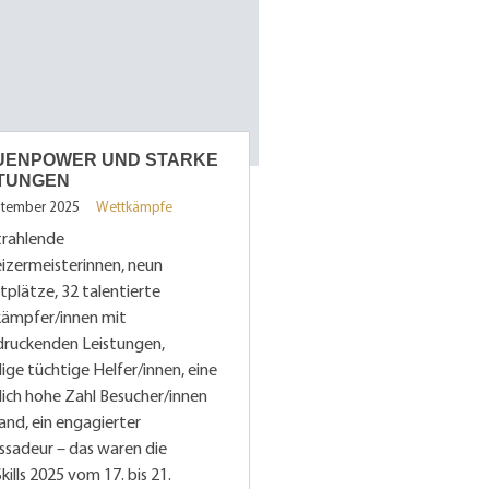
UENPOWER UND STARKE
STUNGEN
ptember 2025
Wettkämpfe
trahlende
izermeisterinnen, neun
plätze, 32 talentierte
ämpfer/innen mit
druckenden Leistungen,
ige tüchtige Helfer/innen, eine
lich hohe Zahl Besucher/innen
nd, ein engagierter
sadeur – das waren die
kills 2025 vom 17. bis 21.