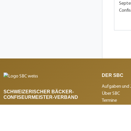
Septem
Confis
DER SBC
Aufgaben und 
SCHWEIZERISCHER BÄCKER-
Über SBC
CONFISEURMEISTER-VERBAND
Termine
Dienstleistunge
Seilerstrasse 9
Branchenmagaz
Postfach
Medienmitteil
3011 Bern
Institutionen 