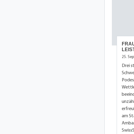
FRA
LEI
25. Se
Drei s
Schwe
Podest
Wettk
beein
unzähl
erfreu
am Sta
Ambas
SwissS