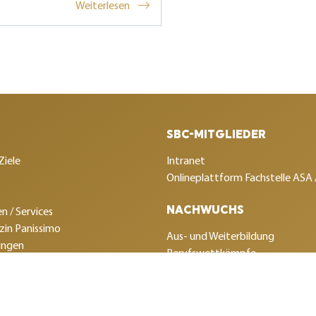
Weiterlesen
SBC-MITGLIEDER
Ziele
Intranet
Onlineplattform Fachstelle ASA
NACHWUCHS
n / Services
in Panissimo
Aus- und Weiterbildung
ungen
Berufswettkämpfe
SBC
Sponsorenclub
gen
klärung