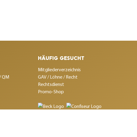
HÄUFIG GESUCHT
Mitgliederverzeichnis
 / QM
GAV / Löhne / Recht
Rechtsdienst
Promo-Shop