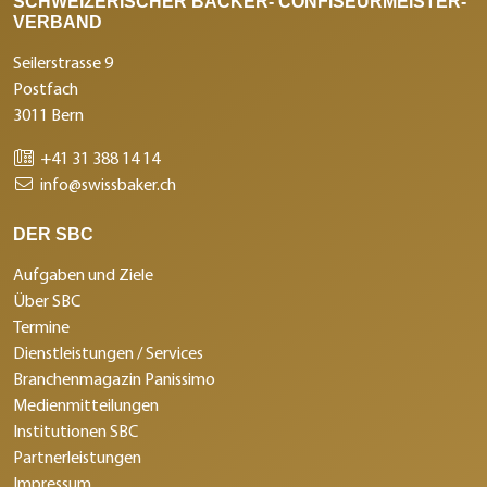
SCHWEIZERISCHER BÄCKER- CONFISEURMEISTER-
VERBAND
Seilerstrasse 9
Postfach
3011 Bern
+41 31 388 14 14
info@swissbaker.ch
DER SBC
Aufgaben und Ziele
Über SBC
Termine
Dienstleistungen / Services
Branchenmagazin Panissimo
Medienmitteilungen
Institutionen SBC
Partnerleistungen
Impressum