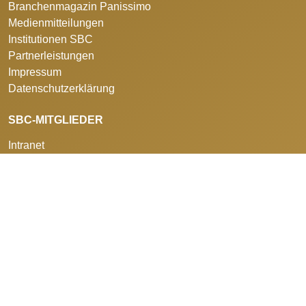
Branchenmagazin Panissimo
Medienmitteilungen
Institutionen SBC
Partnerleistungen
Impressum
Datenschutzerklärung
SBC-MITGLIEDER
Intranet
Onlineplattform Fachstelle ASA / QM
NACHWUCHS
Aus- und Weiterbildung
Berufswettkämpfe
Sponsorenclub
HÄUFIG GESUCHT