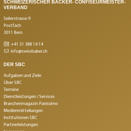
SCHWEIZERISCHER BÄCKER- CONFISEURMEISTER-
VERBAND
Seilerstrasse 9
Postfach
3011 Bern
+41 31 388 14 14
info@swissbaker.ch
DER SBC
Aufgaben und Ziele
Über SBC
Termine
Dienstleistungen / Services
Branchenmagazin Panissimo
Medienmitteilungen
Institutionen SBC
Partnerleistungen