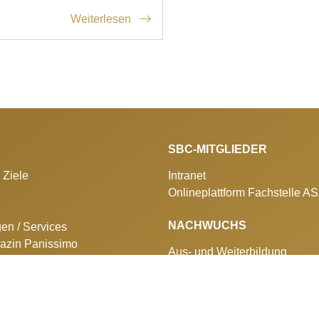
Weiterlesen
SBC-MITGLIEDER
 Ziele
Intranet
Onlineplattform Fachstelle A
NACHWUCHS
gen / Services
azin Panissimo
Aus- und Weiterbildung
lungen
Berufswettkämpfe
 SBC
Sponsorenclub
ngen