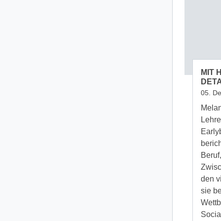
MIT 
DETA
05. D
Melan
Lehre
Early
beric
Beruf
Zwisc
den v
sie b
Wettb
Socia