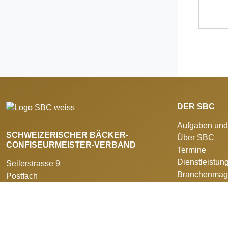
DER SBC
Aufgaben und
SCHWEIZERISCHER BÄCKER-
Über SBC
CONFISEURMEISTER-VERBAND
Termine
Dienstleistun
Seilerstrasse 9
Branchenmag
Postfach
Medienmittei
3011 Bern
Institutionen
+41 31 388 14 14
Partnerleistu
info@swissbaker.ch
Impressum