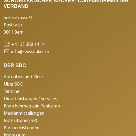
SCHWEIZERISCHER BÄCKER- CONFISEURMEISTER-
VERBAND
Seilerstrasse 9
Postfach
3011 Bern
+41 31 388 14 14
info@swissbaker.ch
DER SBC
Aufgaben und Ziele
Über SBC
Termine
Dienstleistungen / Services
Branchenmagazin Panissimo
Medienmitteilungen
Institutionen SBC
Partnerleistungen
Impressum