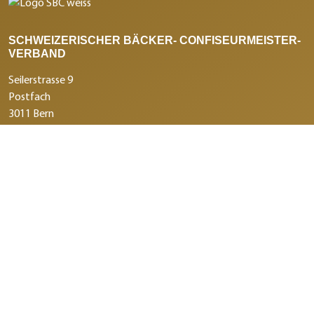
SCHWEIZERISCHER BÄCKER- CONFISEURMEISTER-
VERBAND
Seilerstrasse 9
Postfach
3011 Bern
+41 31 388 14 14
info@swissbaker.ch
DER SBC
Aufgaben und Ziele
Über SBC
Termine
Dienstleistungen / Services
Branchenmagazin Panissimo
Medienmitteilungen