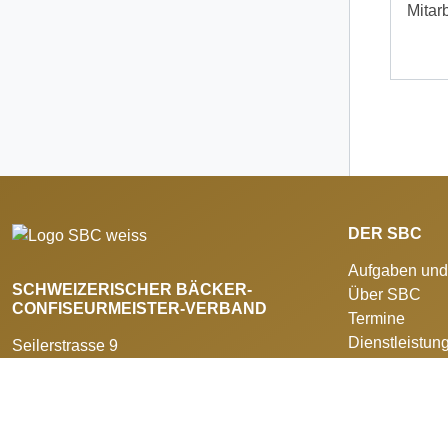
Mitar
DER SBC
Aufgaben und
SCHWEIZERISCHER BÄCKER-
Über SBC
CONFISEURMEISTER-VERBAND
Termine
Dienstleistun
Seilerstrasse 9
Branchenmag
Postfach
Medienmittei
3011 Bern
Institutionen
+41 31 388 14 14
Partnerleistu