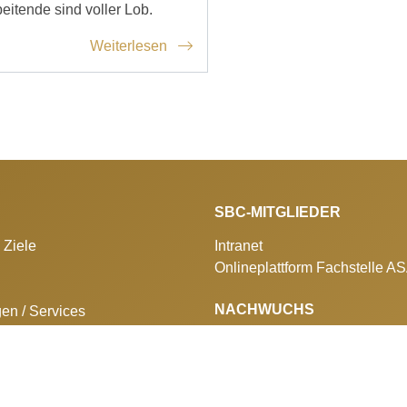
beitende sind voller Lob.
Weiterlesen
SBC-MITGLIEDER
 Ziele
Intranet
Onlineplattform Fachstelle A
NACHWUCHS
gen / Services
azin Panissimo
Aus- und Weiterbildung
lungen
Berufswettkämpfe
 SBC
Sponsorenclub
ngen