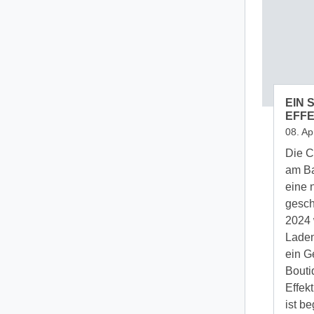
EIN 
EFF
08. Ap
Die C
am Ba
eine 
gesch
2024 
Ladent
ein G
Bouti
Effek
ist b