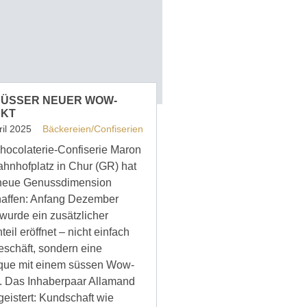
SÜSSER NEUER WOW-
EKT
ril 2025
Bäckereien/Confiserien
hocolaterie-Confiserie Maron
hnhofplatz in Chur (GR) hat
neue Genussdimension
affen: Anfang Dezember
wurde ein zusätzlicher
eil eröffnet – nicht einfach
eschäft, sondern eine
que mit einem süssen Wow-
t. Das Inhaberpaar Allamand
egeistert: Kundschaft wie