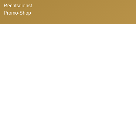
Rechtsdienst
Promo-Shop
©2026 Schweizerischer Bäcker- Confiseurmeister-Verband.
Design and developed by
azure art communications
.