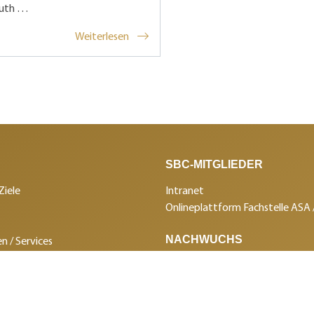
uth …
Weiterlesen
SBC-MITGLIEDER
Ziele
Intranet
Onlineplattform Fachstelle ASA
NACHWUCHS
n / Services
in Panissimo
Aus- und Weiterbildung
ungen
Berufswettkämpfe
SBC
Sponsorenclub
gen