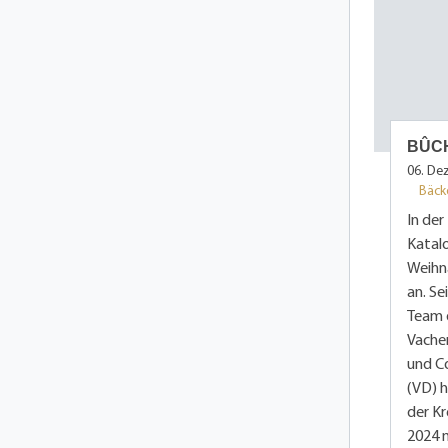
BÛCH
06. De
Bäck
In der
Katalo
Weihna
an. Se
Team d
Vacher
und Co
(VD) h
der K
2024 m