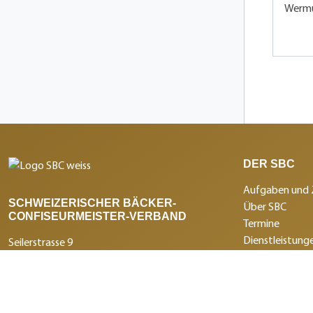
Werm
DER SBC
Aufgaben und 
SCHWEIZERISCHER BÄCKER-
Über SBC
CONFISEURMEISTER-VERBAND
Termine
Dienstleistunge
Seilerstrasse 9
Branchenmagaz
Postfach
Medienmitteil
3011 Bern
Institutionen 
+41 31 388 14 14
Partnerleistun