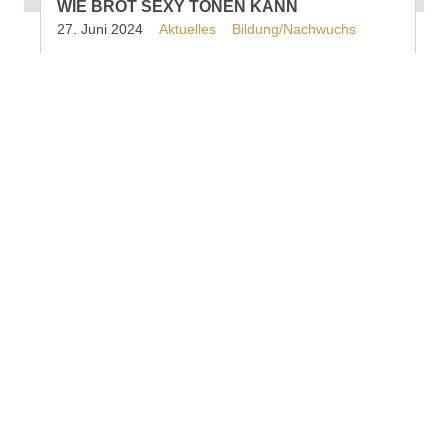
WIE BROT SEXY TÖNEN KANN
27. Juni 2024
Aktuelles
Bildung/Nachwuchs
Im Januar startet an der Richemont Fachschule
der Lehrgang zum geprüften Brot-Sommelier,
bzw. zur geprüften Brot-Sommelière.
«Panissimo» hat vom Schweizer Brot-
Sommelier Marcel Paa mehr über diese
Ausbildung erfahren.
Weiterlesen
Mitglieder suchen